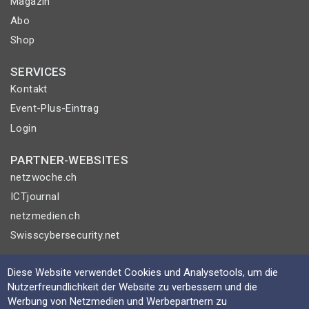
Magazin
Abo
Shop
SERVICES
Kontakt
Event-Plus-Eintrag
Login
PARTNER-WEBSITES
netzwoche.ch
ICTjournal
netzmedien.ch
Swisscybersecurity.net
© NETZMEDIEN AG 2026
Diese Website verwendet Cookies und Analysetools, um die
Impressum
Nutzerfreundlichkeit der Website zu verbessern und die
Werbung von Netzmedien und Werbepartnern zu
AGB