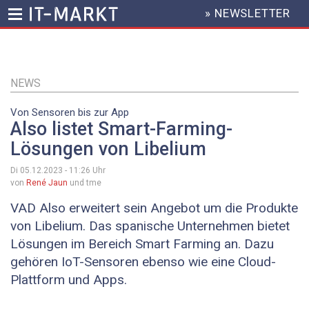
» NEWSLETTER
HEADER
MENU
Direkt
zum
Inhalt
NEWS
Von Sensoren bis zur App
Also listet Smart-Farming-
Lösungen von Libelium
Di 05.12.2023 - 11:26
Uhr
von
René Jaun
und tme
VAD Also erweitert sein Angebot um die Produkte
von Libelium. Das spanische Unternehmen bietet
Lösungen im Bereich Smart Farming an. Dazu
gehören IoT-Sensoren ebenso wie eine Cloud-
Plattform und Apps.