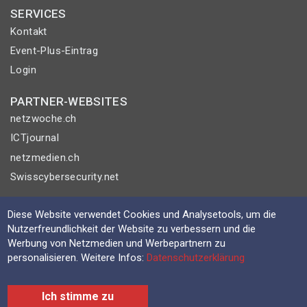
SERVICES
Kontakt
Event-Plus-Eintrag
Login
PARTNER-WEBSITES
netzwoche.ch
ICTjournal
netzmedien.ch
Swisscybersecurity.net
© NETZMEDIEN AG 2026
Diese Website verwendet Cookies und Analysetools, um die
Impressum
Nutzerfreundlichkeit der Website zu verbessern und die
Werbung von Netzmedien und Werbepartnern zu
AGB
personalisieren. Weitere Infos:
Datenschutzerklärung
Nutzungsbestimmungen
Datenschutzerklärung
Ich stimme zu