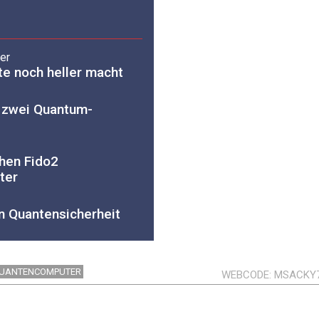
ler
e noch heller macht
n zwei Quantum-
hen Fido2
ter
n Quantensicherheit
UANTENCOMPUTER
WEBCODE
MSACKY