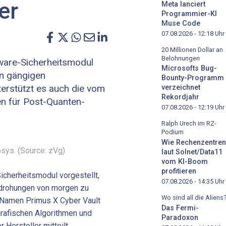
er
Meta lanciert
Programmier-KI
Muse Code
07.08.2026 - 12:18
Uhr
20 Millionen Dollar an
Belohnungen
ware-Sicherheitsmodul
Microsofts Bug-
en gängigen
Bounty-Programm
erstützt es auch die vom
verzeichnet
Rekordjahr
n für Post-Quanten-
07.08.2026 - 12:19
Uhr
Ralph Urech im RZ-
Podium
Wie Rechenzentren
sys. (Source: zVg)
laut Solnet/Data11
vom KI-Boom
profitieren
cherheitsmodul vorgestellt,
07.08.2026 - 14:35
Uhr
drohungen von morgen zu
Wo sind all die Aliens
 Namen Primus X Cyber Vault
Das Fermi-
grafischen Algorithmen und
Paradoxon
 Hersteller mitteilt.