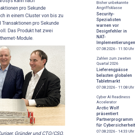
urosys kann nach
Bisher unbekannte
saktionen pro Sekunde
Angriffsklasse
Security-
ch in einem Cluster von bis zu
Spezialisten
l Transaktionen pro Sekunde
warnen vor
soll. Das Produkt hat zwei
Designfehler in
NAT-
Ethernet-Module.
Implementierunge
07.08.2026 - 11:50
Uhr
Zahlen zum zweiten
Quartal 2026
Lieferengpässe
belasten globalen
Tabletmarkt
07.08.2026 - 11:08
Uhr
Cyber AI Readiness
Accelerator
Arctic Wolf
präsentiert
Partnerprogramm
für Cybersicherheit
07.08.2026 - 14:33
Uhr
Curiger, Gründer und CTO/CSO,