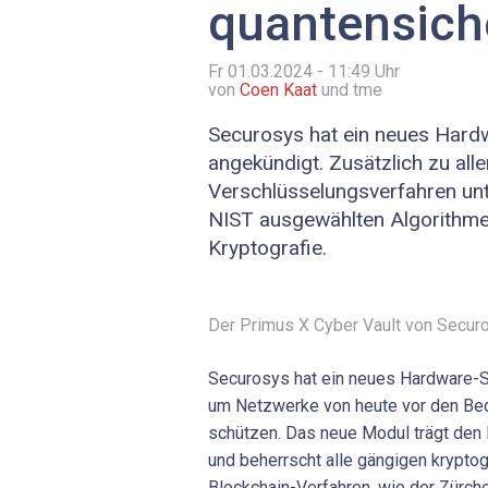
quantensich
Fr 01.03.2024 - 11:49
Uhr
von
Coen Kaat
und tme
Securosys hat ein neues Hard
angekündigt. Zusätzlich zu all
Verschlüsselungsverfahren unt
NIST ausgewählten Algorithme
Kryptografie.
Der Primus X Cyber Vault von Securo
Securosys hat ein neues Hardware-Si
um Netzwerke von heute vor den Be
schützen. Das neue Modul trägt den
und beherrscht alle gängigen krypto
Blockchain-Verfahren, wie der Zürcher