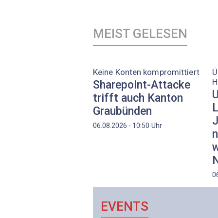
MEIST GELESEN
Keine Konten kompromittiert
Ü
H
Sharepoint-Attacke
U
trifft auch Kanton
L
Graubünden
J
Uhr
06.08.2026 - 10:50
n
w
N
0
EVENTS