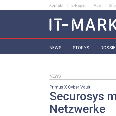
Direkt
Kontakt
E-Paper
Abo
Sho
HEADER
zum
MENU
Inhalt
MAIN NAVIGATION
NEWS
STORYS
DOSSIE
IoT
5G
NEWS
Primus X Cyber Vault
Secur
Securosys 
EU-D
Netzwerke