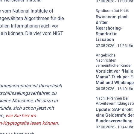
07.08.2026 - 11:00
Uhr
 vom National Institute of
Syndicom übt Kritik
Swisscom plant
sgewählten Algorithmen für die
dritten
llen Informationen auch vor
Nearshoring-
eln können. Die vier vom NIST
Standort in
Lissabon
07.08.2026 - 11:25
Uhr
Angebliche
Nachrichten
vermeintlicher Kinder
Vorsicht vor "Hallo
Mama"-Trick per E
Mail und Whatsapp
antencomputer ist theoretisch
06.08.2026 - 16:40
Uhr
erschlüsselungsverfahren zu
Nach IT-Pannen bei
 keine Maschine, die dazu in
Arbeitsvermittlungsste
ünde, sich schon jetzt mit
Update: SAP droht
eine Geldstrafe de
en,
wie Sie hier im
Bundesverwaltung
m-Kryptografie lesen können
.
07.08.2026 - 10:44
Uhr