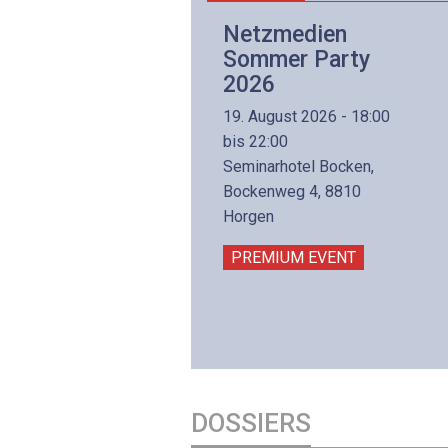
Netzwerk- und
Netzmedien
Internettechnologie
Sommer Party
Aufbaukurs
2026
(Präsenzkurs)
19. August 2026 - 18:00
8. November 2026 - 8:30
bis 22:00
is 17:00
Seminarhotel Bocken,
lltron AG
Bockenweg 4, 8810
intermättlistrasse 3
Horgen
506 Mägenwil
PREMIUM EVENT
PREMIUM EVENT
DOSSIERS