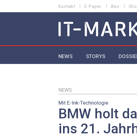
Direkt
Kontakt
E-Paper
Abo
Sho
HEADER
zum
MENU
Inhalt
MAIN NAVIGATION
NEWS
STORYS
DOSSIE
IoT
5G
NEWS
Mit E-Ink-Technologie
Secur
BMW holt das
EU-D
ins 21. Jahr