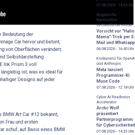
07.08.2026 - 14:35
Uhr
Angebliche
Nachrichten
vermeintlicher Kinder
Vorsicht vor "Hallo
e Bedeutung der
Mama"-Trick per E
age Car hervor und betont,
Mail und Whatsapp
06.08.2026 - 16:40
Uhr
g von Oberflächen verändert,
nd Selbstdarstellung
Konkurrenz für OpenA
und Anthropic
E Ink Prism 3 voll
Meta lanciert
langlebig ist, was es ideal für
Programmier-KI
haltiger Designs auf jeder
Muse Code
07.08.2026 - 12:18
Uhr
Cyber AI Readiness
Accelerator
Arctic Wolf
präsentiert
ls BMW Art Car #12 bekannt,
Partnerprogramm
en Frau und ersten
für Cybersicherheit
t Car schuf, auf Basis eines BMW
07.08.2026 - 14:33
Uhr