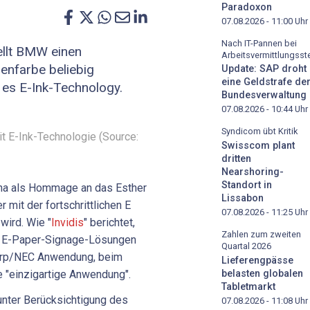
Paradoxon
07.08.2026 - 11:00
Uhr
Nach IT-Pannen bei
ellt BMW einen
Arbeitsvermittlungsste
enfarbe beliebig
Update: SAP droht
eine Geldstrafe de
es E-Ink-Technology.
Bundesverwaltung
07.08.2026 - 10:44
Uhr
Syndicom übt Kritik
 E-Ink-Technologie (Source:
Swisscom plant
dritten
Nearshoring-
Standort in
a als Hommage an das Esther
Lissabon
 mit der fortschrittlichen E
07.08.2026 - 11:25
Uhr
wird. Wie "
Invidis
" berichtet,
Zahlen zum zweiten
en E-Paper-Signage-Lösungen
Quartal 2026
arp/NEC Anwendung, beim
Lieferengpässe
 "einzigartige Anwendung".
belasten globalen
Tabletmarkt
nter Berücksichtigung des
07.08.2026 - 11:08
Uhr