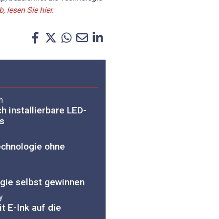
, lesen Sie hier.
n
h installierbare LED-
s
echnologie ohne
ergie selbst gewinnen
y
t E-Ink auf die