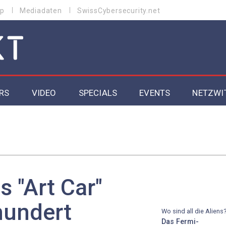
p
Mediadaten
SwissCybersecurity.net
RS
VIDEO
SPECIALS
EVENTS
NETZWI
Datacenter 2026
Cybersecurity 2026
ity
Cloud & Managed Services 2026
 "Art Car"
SGVO
Artificial Intelligence 2025
hundert
Wo sind all die Aliens
Das Fermi-