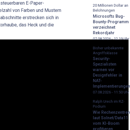
l steuerbaren E-Paper-
20 Millionen Dollar an
elzahl von Farben und Mustern
Belohnungen
Microsofts Bug-
abschnitte erstrecken sich in
Bounty-Programm
torhaube, das Heck und die
verzeichnet
Rekordjahr
07.08.2026 - 12:19
Uhr
Bisher unbekannte
Angriffsklasse
Security-
Spezialisten
warnen vor
Designfehler in
NAT-
Implementierunge
07.08.2026 - 11:50
Uhr
Ralph Urech im RZ-
Podium
Wie Rechenzentren
laut Solnet/Data11
vom KI-Boom
profitieren