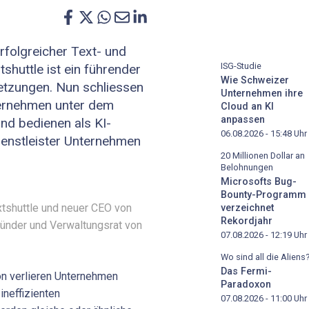
erfolgreicher Text- und
ISG-Studie
shuttle ist ein führender
Wie Schweizer
setzungen. Nun schliessen
Unternehmen ihre
ternehmen unter dem
Cloud an KI
anpassen
d bedienen als KI-
06.08.2026 - 15:48
Uhr
ienstleister Unternehmen
20 Millionen Dollar an
Belohnungen
Microsofts Bug-
Bounty-Programm
extshuttle und neuer CEO von
verzeichnet
Rekordjahr
ründer und Verwaltungsrat von
07.08.2026 - 12:19
Uhr
Wo sind all die Aliens
Das Fermi-
n verlieren Unternehmen
Paradoxon
ineffizienten
07.08.2026 - 11:00
Uhr