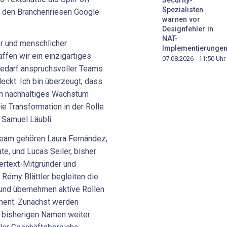
Security-
Spezialisten
 den Branchenriesen Google
warnen vor
Designfehler in
NAT-
er und menschlicher
Implementierunge
ffen wir ein einzigartiges
07.08.2026 - 11:50
Uhr
edarf anspruchsvoller Teams
ckt. Ich bin überzeugt, dass
ein nachhaltiges Wachstum
ie Transformation in der Rolle
t Samuel Läubli.
eam gehören Laura Fernández,
e, und Lucas Seiler, bisher
ertext-Mitgründer und
 Rémy Blättler begleiten die
 und übernehmen aktive Rollen
ment. Zunächst werden
n bisherigen Namen weiter