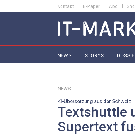
Direkt
Kontakt
E-Paper
Abo
Sho
HEADER
zum
MENU
Inhalt
MAIN NAVIGATION
NEWS
STORYS
DOSSIE
IoT
5G
NEWS
KI-Übersetzung aus der Schweiz
Secur
Textshuttle 
EU-D
Supertext fu