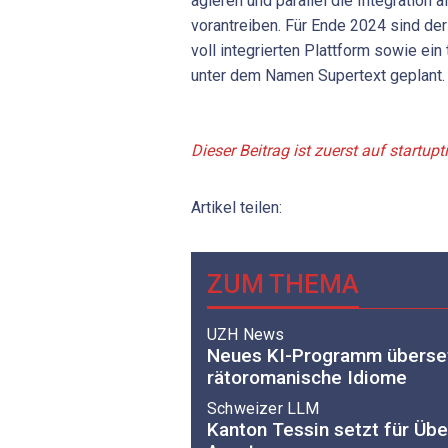
agieren und parallel die Integration 
vorantreiben. Für Ende 2024 sind de
voll integrierten Plattform sowie ei
unter dem Namen Supertext geplant.
Dieser Beitrag ist zuerst auf startup
Artikel teilen:
ZUM THEMA
UZH News
Neues KI-Programm überset
rätoromanische Idiome
Schweizer LLM
Kanton Tessin setzt für Üb