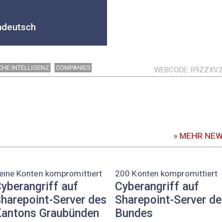
hdeutsch
CHE INTELLIGENZ
COMPANIES
WEBCODE
R9ZZXV
» MEHR NE
eine Konten kompromittiert
200 Konten kompromittiert
yberangriff auf
Cyberangriff auf
harepoint-Server des
Sharepoint-Server d
antons Graubünden
Bundes