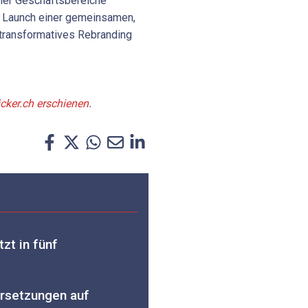
aller Geschäftsbereiche
r Launch einer gemeinsamen,
n transformatives Rebranding
ticker.ch erschienen
.
zt in fünf
ersetzungen auf