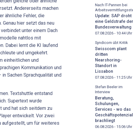
erden gleiche oder ähnliche
Nach IT-Pannen bei
rsetzt. Andererseits machen
Arbeitsvermittlungsste
 ähnliche Fehler, die
Update: SAP droht
eine Geldstrafe de
. Genau hier setzt das neu
Bundesverwaltung
 verbindet unter einem Dach
07.08.2026 - 10:44
Uhr
modelle nahtlos mit
Syndicom übt Kritik
 Dabei lernt die KI laufend
Swisscom plant
chleute und umgekehrt.
dritten
m einheitlichen und
Nearshoring-
Standort in
sprachigen Kommunikation und
Lissabon
– in Sachen Sprachqualität und
07.08.2026 - 11:25
Uhr
Stefan Beeler im
Interview
men. Textshuttle entstand
Beratung,
rich. Supertext wurde
Schulungen,
t und hat sich seitdem zu
Services - wo das
Geschäftspotenzial
Player entwickelt. Vor zwei
brachliegt
 aufgestellt, um für weiteres
06.08.2026 - 15:06
Uhr