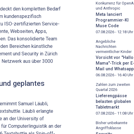
Konkurrenz für OpenA
 deckt den kompletten Bedarf
und Anthropic
Meta lanciert
vom kundenspezifisch
Programmier-KI
u ISO-zertifizierten Service-
Muse Code
nte, Webseiten, Apps,
07.08.2026 - 12:18
Uhr
n. Das konsolidierte Team
Angebliche
den Bereichen künstliche
Nachrichten
vermeintlicher Kinder
ement und Security in Zürich
Vorsicht vor "Hallo
es Netzwerk aus über 3000
Mama"-Trick per E
Mail und Whatsapp
06.08.2026 - 16:40
Uhr
und geplantes
Zahlen zum zweiten
Quartal 2026
Lieferengpässe
belasten globalen
ernimmt Samuel Läubli,
Tabletmarkt
xtshuttle. Läubli erlangte
07.08.2026 - 11:08
Uhr
ce an der University of
Bisher unbekannte
 für Computerlinguistik an der
Angriffsklasse
6 Textshuttle als Spin-off-