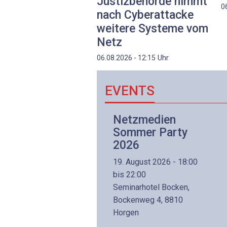
Justizbehörde nimmt
0
nach Cyberattacke
weitere Systeme vom
Netz
Uhr
06.08.2026 - 12:15
EVENTS
Netzwerk- und
Netzmedien
Internettechnologie
Sommer Party
Aufbaukurs
2026
(Präsenzkurs)
19. August 2026 - 18:00
8. November 2026 - 8:30
bis 22:00
is 17:00
Seminarhotel Bocken,
lltron AG
Bockenweg 4, 8810
intermättlistrasse 3
Horgen
506 Mägenwil