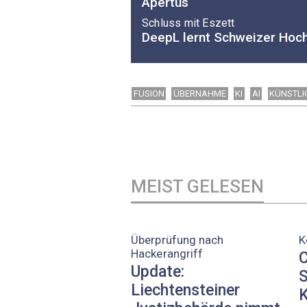
Apertus
Schluss mit Eszett
DeepL lernt Schweizer Hoc
FUSION
ÜBERNAHME
KI
AI
KÜNSTLI
MEIST GELESEN
Überprüfung nach
K
Hackerangriff
C
Update:
S
Liechtensteiner
K