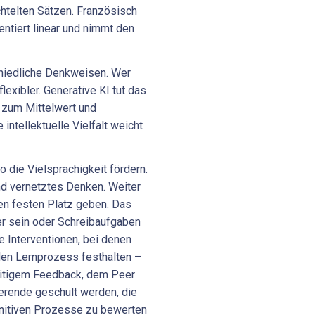
chtelten Sätzen. Französisch
ntiert linear und nimmt den
schiedliche Denkweisen. Wer
exibler. Generative KI tut das
n zum Mittelwert und
intellektuelle Vielfalt weicht
o die Vielsprachigkeit fördern.
nd vernetztes Denken. Weiter
en festen Platz geben. Das
er sein oder Schreibaufgaben
e Interventionen, bei denen
den Lernprozess festhalten –
seitigem Feedback, dem Peer
ierende geschult werden, die
nitiven Prozesse zu bewerten