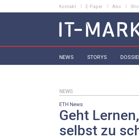
Direkt
Kontakt
E-Paper
Abo
Sho
HEADER
zum
MENU
Inhalt
MAIN NAVIGATION
NEWS
STORYS
DOSSIE
IoT
5G
NEWS
ETH News
Secur
Geht Lernen
EU-D
selbst zu sc