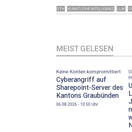
ETH
KÜNSTLICHE INTELLIGENZ
LLM
F
MEIST GELESEN
Keine Konten kompromittiert
Ü
H
Cyberangriff auf
U
Sharepoint-Server des
L
Kantons Graubünden
J
Uhr
06.08.2026 - 10:50
n
w
N