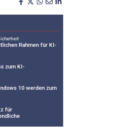
icherheit
htlichen Rahmen für KI-
ss zum KI-
Windows 10 werden zum
z für
endliche