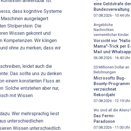
n Kontexten anwendbar ist.
eine Geldstrafe de
Bundesverwaltung
weiss, dass kognitive Systeme
07.08.2026 - 10:44
Uhr
 Maschinen ausgelagert
Angebliche
en Stolperstein: Die
Nachrichten
ieren Wissen gekonnt und
vermeintlicher Kinder
n Kompetenzen. Wir klingen
Vorsicht vor "Hallo
Mama"-Trick per E
n und ohne zu merken, dass wir
Mail und Whatsapp
06.08.2026 - 16:40
Uhr
chreiben, leidet auch die
20 Millionen Dollar an
Belohnungen
ente. Das sollte uns zu denken
Microsofts Bug-
von einem konstanten Fluss an
Bounty-Programm
n. Solche entstehen aber nur,
verzeichnet
Rekordjahr
tisch mit Wissen
07.08.2026 - 12:19
Uhr
Wo sind all die Aliens
 dazu. Wer mehrsprachig liest
Das Fermi-
aus unterschiedlichen
Paradoxon
07.08.2026 - 11:00
Uhr
ieren Wissen unterschiedlich.