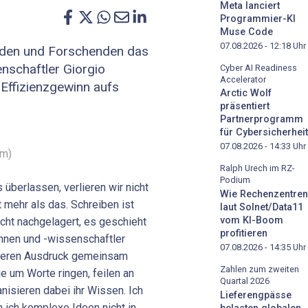
Meta lanciert
Programmier-KI
Muse Code
07.08.2026 - 12:18
Uhr
nden und Forschenden das
nschaftler Giorgio
Cyber AI Readiness
Accelerator
 Effizienzgewinn aufs
Arctic Wolf
präsentiert
Partnerprogramm
für Cybersicherheit
07.08.2026 - 14:33
Uhr
om)
Ralph Urech im RZ-
Podium
überlassen, verlieren wir nicht
Wie Rechenzentren
 mehr als das. Schreiben ist
laut Solnet/Data11
vom KI-Boom
cht nachgelagert, es geschieht
profitieren
innen und -wissenschaftler
07.08.2026 - 14:35
Uhr
deren Ausdruck gemeinsam
Zahlen zum zweiten
ie um Worte ringen, feilen an
Quartal 2026
anisieren dabei ihr Wissen. Ich
Lieferengpässe
 ich komplexe Ideen nicht in