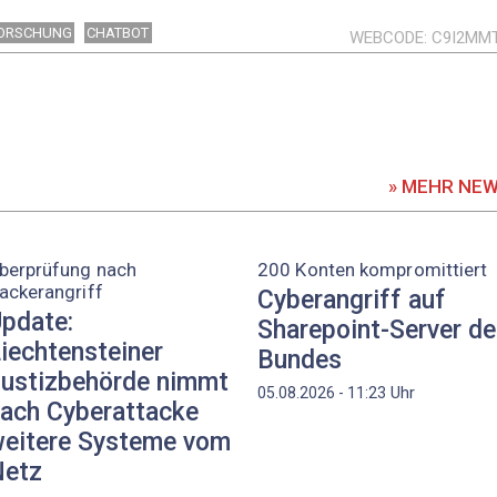
ORSCHUNG
CHATBOT
WEBCODE
C9I2MM
» MEHR NE
berprüfung nach
200 Konten kompromittiert
ackerangriff
Cyberangriff auf
pdate:
Sharepoint-Server d
iechtensteiner
Bundes
ustizbehörde nimmt
Uhr
05.08.2026 - 11:23
ach Cyberattacke
eitere Systeme vom
etz