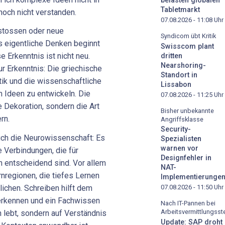
belasten globalen
Tabletmarkt
noch nicht verstanden.
07.08.2026 - 11:08
Uhr
ustossen oder neue
Syndicom übt Kritik
 eigentliche Denken beginnt
Swisscom plant
e Erkenntnis ist nicht neu.
dritten
Nearshoring-
r Erkenntnis: Die griechische
Standort in
stik und die wissenschaftliche
Lissabon
m Ideen zu entwickeln. Die
07.08.2026 - 11:25
Uhr
e Dekoration, sondern die Art
Bisher unbekannte
rn.
Angriffsklasse
Security-
uch die Neurowissenschaft: Es
Spezialisten
warnen vor
 Verbindungen, die für
Designfehler in
rn entscheidend sind. Vor allem
NAT-
rnregionen, die tiefes Lernen
Implementierunge
ichen. Schreiben hilft dem
07.08.2026 - 11:50
Uhr
rkennen und ein Fachwissen
Nach IT-Pannen bei
Arbeitsvermittlungsste
n lebt, sondern auf Verständnis
Update: SAP droht