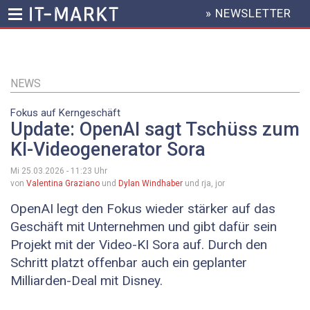
» NEWSLETTER
HEADER
MENU
Direkt
zum
Inhalt
NEWS
Fokus auf Kerngeschäft
Update: OpenAI sagt Tschüss zum
KI-Videogenerator Sora
Mi 25.03.2026 - 11:23
Uhr
von
Valentina Graziano
und
Dylan Windhaber
und rja, jor
OpenAI legt den Fokus wieder stärker auf das
Geschäft mit Unternehmen und gibt dafür sein
Projekt mit der Video-KI Sora auf. Durch den
Schritt platzt offenbar auch ein geplanter
Milliarden-Deal mit Disney.