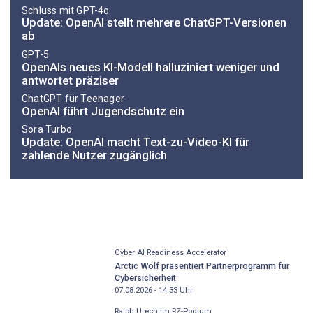
Schluss mit GPT-4o
Update: OpenAI stellt mehrere ChatGPT-Versionen
ab
GPT-5
OpenAIs neues KI-Modell halluziniert weniger und
antwortet präziser
ChatGPT für Teenager
OpenAI führt Jugendschutz ein
Sora Turbo
Update: OpenAI macht Text-zu-Video-KI für
zahlende Nutzer zugänglich
Cyber AI Readiness Accelerator
Arctic Wolf präsentiert Partnerprogramm für
Cybersicherheit
07.08.2026 - 14:33
Uhr
Ralph Urech im RZ-Podium