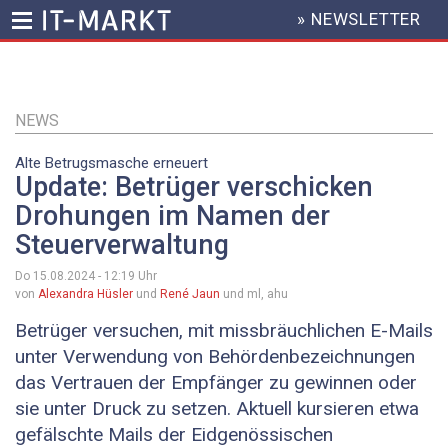
» NEWSLETTER
HEADER
MENU
Direkt
zum
Inhalt
NEWS
Alte Betrugsmasche erneuert
Update: Betrüger verschicken
Drohungen im Namen der
Steuerverwaltung
Do 15.08.2024 - 12:19
Uhr
von
Alexandra Hüsler
und
René Jaun
und ml, ahu
Betrüger versuchen, mit missbräuchlichen E-Mails
unter Verwendung von Behördenbezeichnungen
das Vertrauen der Empfänger zu gewinnen oder
sie unter Druck zu setzen. Aktuell kursieren etwa
gefälschte Mails der Eidgenössischen