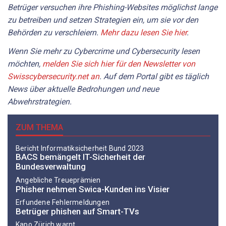
Betrüger versuchen ihre Phishing-Websites möglichst lange
zu betreiben und setzen Strategien ein, um sie vor den
Behörden zu verschleiern.
Mehr dazu lesen Sie hier
.
Wenn Sie mehr zu Cybercrime und Cybersecurity lesen
möchten,
melden Sie sich hier für den Newsletter von
Swisscybersecurity.net an
. Auf dem Portal gibt es täglich
News über aktuelle Bedrohungen und neue
Abwehrstrategien.
ZUM THEMA
Bericht Informatiksicherheit Bund 2023
BACS bemängelt IT-Sicherheit der
Bundesverwaltung
Angebliche Treueprämien
Phisher nehmen Swica-Kunden ins Visier
Erfundene Fehlermeldungen
Betrüger phishen auf Smart-TVs
Kapo Zürich warnt