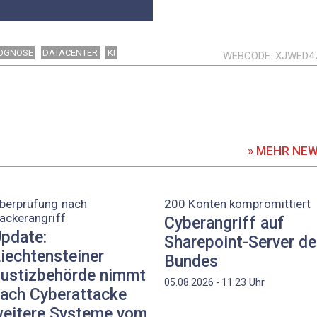
OGNOSE
DATACENTER
KI
WEBCODE
XJWED4
» MEHR NE
berprüfung nach
200 Konten kompromittiert
ackerangriff
Cyberangriff auf
pdate:
Sharepoint-Server d
iechtensteiner
Bundes
ustizbehörde nimmt
Uhr
05.08.2026 - 11:23
ach Cyberattacke
eitere Systeme vom