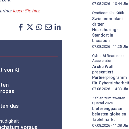
07.08.2026 - 10:44
Uhr
artner
lesen Sie hier
.
Syndicom übt Kritik
Swisscom plant
dritten
Nearshoring-
Standort in
Lissabon
07.08.2026 - 11:25
Uhr
Cyber AI Readiness
Accelerator
Arctic Wolf
t von KI
präsentiert
Partnerprogramm
für Cybersicherheit
sten
07.08.2026 - 14:33
Uhr
ropas
Zahlen zum zweiten
Quartal 2026
lten das
Lieferengpässe
belasten globalen
Tabletmarkt
müdigkeit
07.08.2026 - 11:08
Uhr
achstum voraus