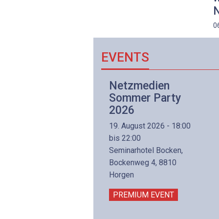
N
0
EVENTS
Netzwerk- und
Netzmedien
Internettechnologie
Sommer Party
Aufbaukurs
2026
(Präsenzkurs)
19. August 2026 - 18:00
8. November 2026 - 8:30
bis 22:00
is 17:00
Seminarhotel Bocken,
lltron AG
Bockenweg 4, 8810
intermättlistrasse 3
Horgen
506 Mägenwil
PREMIUM EVENT
PREMIUM EVENT