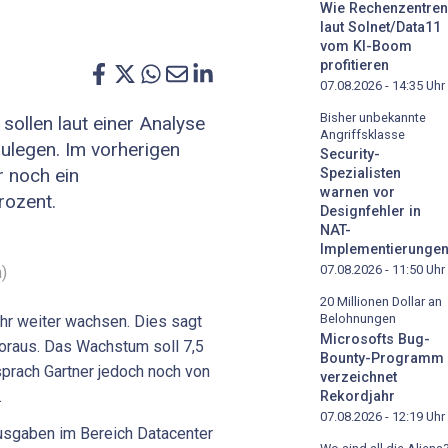
Wie Rechenzentren
laut Solnet/Data11
vom KI-Boom
profitieren
07.08.2026 - 14:35
Uhr
Bisher unbekannte
ollen laut einer Analyse
Angriffsklasse
zulegen. Im vorherigen
Security-
r noch ein
Spezialisten
warnen vor
rozent.
Designfehler in
NAT-
Implementierunge
07.08.2026 - 11:50
Uhr
)
20 Millionen Dollar an
Belohnungen
hr weiter wachsen. Dies sagt
Microsofts Bug-
voraus. Das Wachstum soll 7,5
Bounty-Programm
sprach Gartner jedoch noch von
verzeichnet
.
Rekordjahr
07.08.2026 - 12:19
Uhr
Ausgaben im Bereich Datacenter