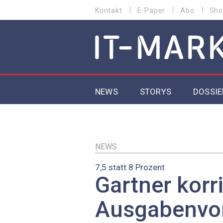
Direkt
Kontakt
E-Paper
Abo
Sho
HEADER
zum
MENU
Inhalt
MAIN NAVIGATION
NEWS
STORYS
DOSSIE
IoT
5G
NEWS
7,5 statt 8 Prozent
Secur
Gartner korri
EU-D
Ausgabenvo