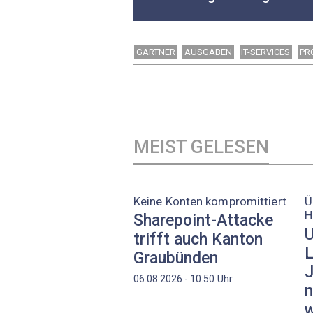
GARTNER
AUSGABEN
IT-SERVICES
PR
MEIST GELESEN
Keine Konten kompromittiert
Ü
H
Sharepoint-Attacke
U
trifft auch Kanton
L
Graubünden
J
Uhr
06.08.2026 - 10:50
n
w