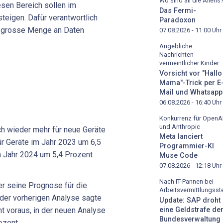
Wo sind all die Aliens
esen Bereich sollen im
Das Fermi-
teigen. Dafür verantwortlich
Paradoxon
ne grosse Menge an Daten
07.08.2026 - 11:00
Uhr
Angebliche
Nachrichten
vermeintlicher Kinder
Vorsicht vor "Hallo
Mama"-Trick per E
Mail und Whatsapp
06.08.2026 - 16:40
Uhr
Konkurrenz für OpenA
und Anthropic
h wieder mehr für neue Geräte
Meta lanciert
 Geräte im Jahr 2023 um 6,5
Programmier-KI
m Jahr 2024 um 5,4 Prozent
Muse Code
07.08.2026 - 12:18
Uhr
Nach IT-Pannen bei
er seine Prognose für die
Arbeitsvermittlungsste
 der vorherigen Analyse sagte
Update: SAP droht
eine Geldstrafe de
t voraus, in der neuen Analyse
Bundesverwaltung
ozent.