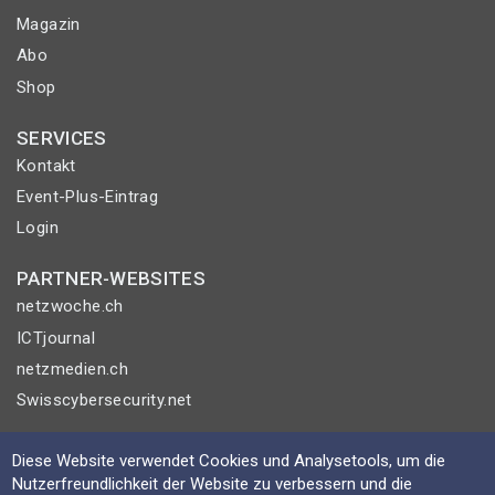
Magazin
Abo
Shop
SERVICES
Kontakt
Event-Plus-Eintrag
Login
PARTNER-WEBSITES
netzwoche.ch
ICTjournal
netzmedien.ch
Swisscybersecurity.net
© NETZMEDIEN AG 2026
Diese Website verwendet Cookies und Analysetools, um die
Impressum
Nutzerfreundlichkeit der Website zu verbessern und die