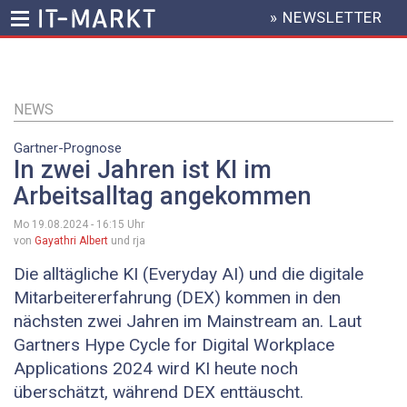
» NEWSLETTER
HEADER
MENU
Direkt
zum
Inhalt
NEWS
Gartner-Prognose
In zwei Jahren ist KI im
Arbeitsalltag angekommen
Mo 19.08.2024 - 16:15
Uhr
von
Gayathri Albert
und rja
Die alltägliche KI (Everyday AI) und die digitale
Mitarbeitererfahrung (DEX) kommen in den
nächsten zwei Jahren im Mainstream an. Laut
Gartners Hype Cycle for Digital Workplace
Applications 2024 wird KI heute noch
überschätzt, während DEX enttäuscht.