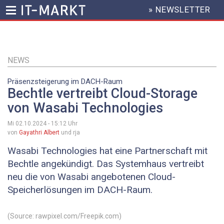
» NEWSLETTER
HEADER
MENU
Direkt
zum
Inhalt
NEWS
Präsenzsteigerung im DACH-Raum
Bechtle vertreibt Cloud-Storage
von Wasabi Technologies
Mi 02.10.2024 - 15:12
Uhr
von
Gayathri Albert
und rja
Wasabi Technologies hat eine Partnerschaft mit
Bechtle angekündigt. Das Systemhaus vertreibt
neu die von Wasabi angebotenen Cloud-
Speicherlösungen im DACH-Raum.
(Source: rawpixel.com/Freepik.com)