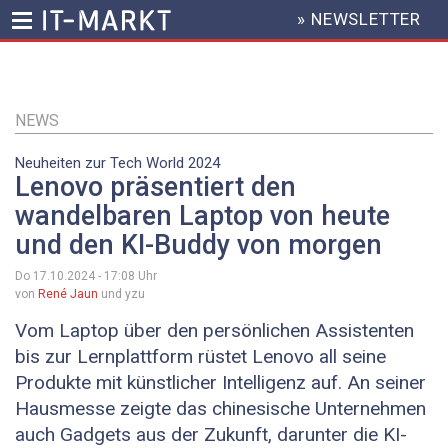
» NEWSLETTER
HEADER
MENU
Direkt
zum
Inhalt
NEWS
Neuheiten zur Tech World 2024
Lenovo präsentiert den
wandelbaren Laptop von heute
und den KI-Buddy von morgen
Do 17.10.2024 - 17:08
Uhr
von
René Jaun
und yzu
Vom Laptop über den persönlichen Assistenten
bis zur Lernplattform rüstet Lenovo all seine
Produkte mit künstlicher Intelligenz auf. An seiner
Hausmesse zeigte das chinesische Unternehmen
auch Gadgets aus der Zukunft, darunter die KI-