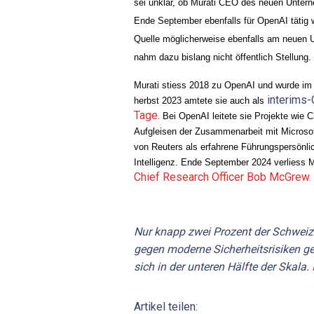
sei unklar, ob Murati CEO des neuen Untern
Ende September ebenfalls für OpenAI tätig w
Quelle möglicherweise ebenfalls am neuen U
nahm dazu bislang nicht öffentlich Stellung.
Murati stiess 2018 zu OpenAI und wurde im 
interims
herbst 2023 amtete sie auch als 
Tage
.
Bei OpenAI leitete sie Projekte wie
Aufgleisen der Zusammenarbeit mit Microsoft 
von Reuters als erfahrene Führungspersönlich
Intelligenz. Ende September 2024 verliess 
Chief Research Officer Bob McGrew.
Nur knapp zwei Prozent der Schweiz
gegen moderne Sicherheitsrisiken ge
sich in der unteren Hälfte der Skala.
Artikel teilen: