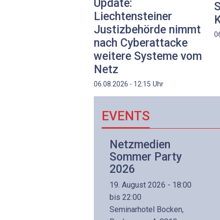
Update:
S
Liechtensteiner
K
Justizbehörde nimmt
0
nach Cyberattacke
weitere Systeme vom
Netz
Uhr
06.08.2026 - 12:15
EVENTS
Netzwerk- und
Netzmedien
Internettechnologie
Sommer Party
Aufbaukurs
2026
(Präsenzkurs)
19. August 2026 - 18:00
8. November 2026 - 8:30
bis 22:00
is 17:00
Seminarhotel Bocken,