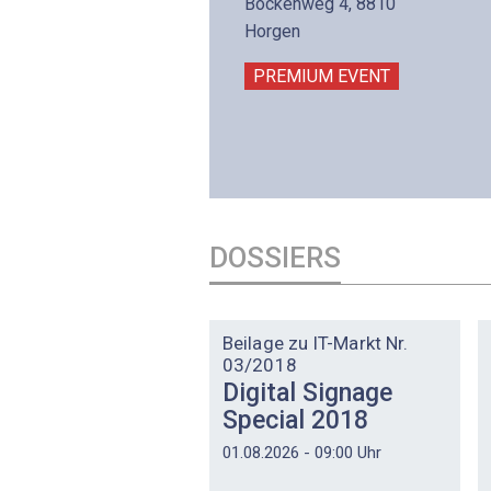
lltron AG
Bockenweg 4, 8810
intermättlistrasse 3
Horgen
506 Mägenwil
PREMIUM EVENT
PREMIUM EVENT
DOSSIERS
DOSSIER
Beilage zu IT-Markt Nr.
03/2018
Digital Signage
Special 2018
01.08.2026 - 09:00 Uhr