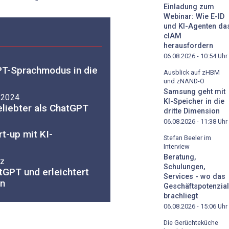
Einladung zum
Webinar: Wie E-ID
und KI-Agenten da
cIAM
herausfordern
06.08.2026 - 10:54
Uhr
PT-Sprachmodus in die
Ausblick auf zHBM
und zNAND-O
Samsung geht mit
 2024
KI-Speicher in die
liebter als ChatGPT
dritte Dimension
06.08.2026 - 11:38
Uhr
t-up mit KI-
Stefan Beeler im
Interview
Beratung,
nz
Schulungen,
tGPT und erleichtert
Services - wo das
en
Geschäftspotenzial
brachliegt
06.08.2026 - 15:06
Uhr
Die Gerüchteküche