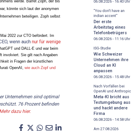
ehmens werde. Barret Zoph, der bis 
06.08.2026 - 16:40
Uhr
ar, könnte sich laut der anonymen 
"You don't have an
indian accent"
nternehmen beteiligen. Zoph selbst 
Der erste
Arbeitstag eines
Telefonbetrügers
Mai 2022 zur CTO befördert. Im 
06.08.2026 - 11:16
Uhr
-CEO, wenn auch
nur für wenige
ISG-Studie
 ChatGPT und DALL-E und war beim 
Wie Schweizer
involviert. Sie gilt nach Angaben 
Unternehmen ihre
keit in Fragen der künstlichen 
Cloud an KI
Murati OpenAI, 
wie auch Zopf und 
anpassen
06.08.2026 - 15:48
Uhr
Nach Vorfällen bei
OpenAI und Anthropic
er Unternehmen sind optimal
Meta-KI bricht aus
Testumgebung aus
schützt. 76 Prozent befinden
und hackt andere
Mehr dazu hier.
Firma
06.08.2026 - 14:58
Uhr
Am 27.08.2026