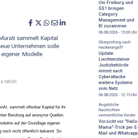
Uni Freiburg und
GS1 bringen
Category
Management und
KI zusammen
06.08.2026 - 15:03
Uhr
urati sammelt Kapital
Überprüfung nach
 neue Unternehmen solle
Hackerangriff
 eigener Modelle
Update:
Liechtensteiner
Justizbehörde
nimmt nach
Cyberattacke
weitere Systeme
vom Netz
06.08.2026 - 12:15
Uhr
Angebliche
nAI, sammelt offenbar Kapital für ihr 
Nachrichten
unter Berufung auf anonyme Quellen. 
vermeintlicher Kinder
Vorsicht vor "Hallo
dukte auf der Grundlage eigener 
Mama"-Trick per E
g noch nicht öffentlich bekannt. So 
Mail und Whatsapp