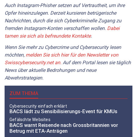
Auch Instagram-Phisher setzen auf Vertrautheit, um ihre
Opfer hineinzulegen. Derzeit kursieren betrügerische
Nachrichten, durch die sich Cyberkriminelle Zugang zu
fremden Instagram-Konten verschaffen wollen.
Dabei
tarnen sie sich als befreundete Kontakte
.
Wenn Sie mehr zu Cybercrime und Cybersecurity lesen
möchten,
melden Sie sich hier für den Newsletter von
Swisscybersecurity.net an.
Auf dem Portal
lesen sie
täglich
News über aktuelle Bedrohungen und neue
Abwehrstrategien.
ZUM THEMA
Cybersecurity einfach erklärt
BACS lädt zu Sensibilisierungs-Event für KMUs
Gefälschte Websites
BACS warnt Reisende nach Grossbritannien vor
Betrug mit ETA-Anträgen