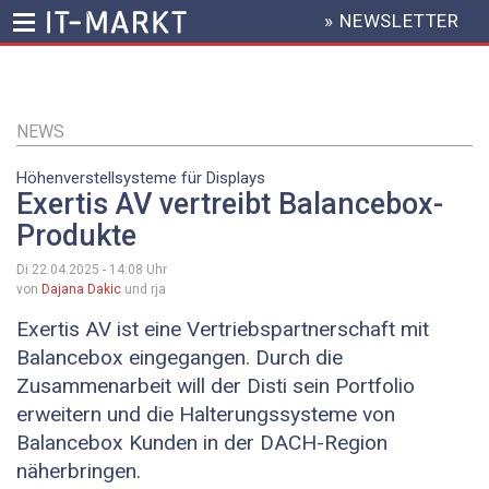
» NEWSLETTER
HEADER
MENU
Direkt
zum
Inhalt
NEWS
Höhenverstellsysteme für Displays
Exertis AV vertreibt Balancebox-
Produkte
Di 22.04.2025 - 14:08
Uhr
von
Dajana Dakic
und rja
Exertis AV ist eine Vertriebspartnerschaft mit
Balancebox eingegangen. Durch die
Zusammenarbeit will der Disti sein Portfolio
erweitern und die Halterungssysteme von
Balancebox Kunden in der DACH-Region
näherbringen.