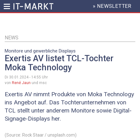
» NEWSLETTER
HEADER
MENU
Direkt
zum
Inhalt
NEWS
Monitore und gewerbliche Displays
Exertis AV listet TCL-Tochter
Moka Technology
Di 30.01.2024 - 14:55
Uhr
von
René Jaun
und msc
Exertis AV nimmt Produkte von Moka Technology
ins Angebot auf. Das Tochterunternehmen von
TCL stellt unter anderem Monitore sowie Digital-
Signage-Displays her.
(Source: Rock Staar / unsplash.com)