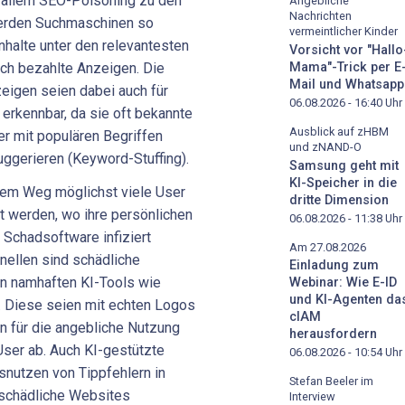
or allem SEO-Poisoning zu den
Angebliche
Nachrichten
erden Suchmaschinen so
vermeintlicher Kinder
Inhalte unter den relevantesten
Vorsicht vor "Hallo
ch bezahlte Anzeigen. Die
Mama"-Trick per E
Mail und Whatsapp
igen seien dabei auch für
06.08.2026 - 16:40
Uhr
erkennbar, da sie oft bekannte
Ausblick auf zHBM
r mit populären Begriffen
und zNAND-O
uggerieren (Keyword-Stuffing).
Samsung geht mit
KI-Speicher in die
esem Weg möglichst viele User
dritte Dimension
t werden, wo ihre persönlichen
06.08.2026 - 11:38
Uhr
 Schadsoftware infiziert
Am 27.08.2026
nellen sind schädliche
Einladung zum
on namhaften KI-Tools wie
Webinar: Wie E-ID
und KI-Agenten da
 Diese seien mit echten Logos
cIAM
n für die angebliche Nutzung
herausfordern
User ab. Auch KI-gestützte
06.08.2026 - 10:54
Uhr
snutzen von Tippfehlern in
Stefan Beeler im
 schädliche Websites
Interview