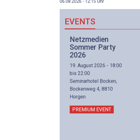
Uhr
06.08.2026 - 12:15
EVENTS
Netzwerk- und
Netzmedien
Internettechnologie
Sommer Party
Aufbaukurs
2026
(Präsenzkurs)
19. August 2026 - 18:00
8. November 2026 - 8:30
bis 22:00
is 17:00
Seminarhotel Bocken,
lltron AG
Bockenweg 4, 8810
intermättlistrasse 3
Horgen
506 Mägenwil
PREMIUM EVENT
PREMIUM EVENT