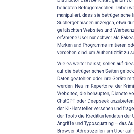
Distributor Eset berichtet, gehört v
beliebten Betrugsmaschen. Dabei w
manipuliert, dass sie betrügerische 
Suchergebnissen anzeigen, etwa dur
gefälschten Websites und Werbeanze
erfahrene User nur schwer als Fakes 
Marken und Programme imitieren ode
versehen sind, um Authentizität zu s
Wie es weiter heisst, sollen auf di
auf die betrügerischen Seiten gelock
Daten gestohlen oder ihre Geräte mit
werden. Neu im Repertoire der Krimi
Websites, die behaupten, Dienste v
ChatGPT oder Deepseek anzubieten.
der KI-Hersteller versehen und frage
der Tools die Kreditkartendaten der 
Angriffe und Typosquatting – das Au
Browser-Adresszeilen, um User auf