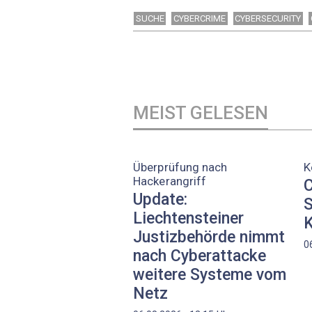
SUCHE
CYBERCRIME
CYBERSECURITY
MEIST GELESEN
Überprüfung nach
K
Hackerangriff
C
Update:
S
Liechtensteiner
K
Justizbehörde nimmt
0
nach Cyberattacke
weitere Systeme vom
Netz