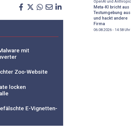
OpenAI und Anthropic
Meta-KI bricht aus
Testumgebung aus
und hackt andere
Firma
06.08.2026 - 14:58
Uhr
 Malware mit
nverter
schter Zoo-Website
ate locken
alle
efälschte E-Vignetten-