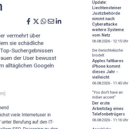
n
Update:
Liechtensteiner
Justizbehörde
nimmt nach
Cyberattacke
weitere Systeme
fer vermehrt über
vom Netz
06.08.2026 - 12:15
Uhr
dem sie schädliche
n Top-Suchergebnissen
Die Gerüchteküche
brodelt
trauen der User bewusst
Apples faltbares
m alltäglichen Googeln
iPhone kommt
dieses Jahr -
vielleicht
06.08.2026 - 11:40
Uhr
"You don't have an
om)
indian accent"
Der erste
mend
Arbeitstag eines
Telefonbetrügers
st viele Internetuser in
06.08.2026 - 11:16
Uhr
" unter Berufung auf den IT-