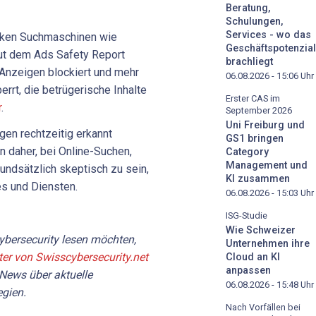
Beratung,
Schulungen,
Services - wo das
rken Suchmaschinen wie
Geschäftspotenzial
ut dem Ads Safety Report
brachliegt
 Anzeigen blockiert und mehr
06.08.2026 - 15:06
Uhr
rrt, die betrügerische Inhalte
Erster CAS im
r
.
September 2026
Uni Freiburg und
gen rechtzeitig erkannt
GS1 bringen
 daher, bei Online-Suchen,
Category
Management und
ndsätzlich skeptisch zu sein,
KI zusammen
es und Diensten.
06.08.2026 - 15:03
Uhr
ISG-Studie
Wie Schweizer
bersecurity lesen möchten,
Unternehmen ihre
ter von Swisscybersecurity.net
Cloud an KI
anpassen
 News über aktuelle
06.08.2026 - 15:48
Uhr
gien.
Nach Vorfällen bei