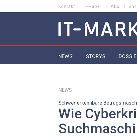
Direkt
Kontakt
E-Paper
Abo
Sho
HEADER
zum
MENU
Inhalt
MAIN NAVIGATION
NEWS
STORYS
DOSSIE
IoT
5G
NEWS
Schwer erkennbare Betrugsmasc
Secur
Wie Cyberkri
EU-D
Suchmaschi