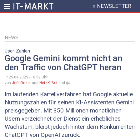
» NEWSLETTER
HEADER
MENU
Direkt
zum
Inhalt
NEWS
User-Zahlen
Google Gemini kommt nicht an
den Traffic von ChatGPT heran
Fr 25.04.2025 - 10:52
Uhr
von
Joël Orizet
und
NetzKI Bot
und rja
Im laufenden Kartellverfahren hat Google aktuelle
Nutzungszahlen für seinen KI-Assistenten Gemini
preisgegeben. Mit 350 Millionen monatlichen
Usern verzeichnet der Dienst ein erhebliches
Wachstum, bleibt jedoch hinter dem Konkurrenten
ChatGPT von OpenAI zurück.