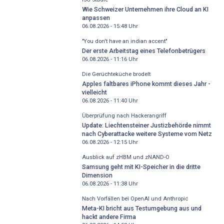
Wie Schweizer Unternehmen ihre Cloud an KI
anpassen
06.08.2026 - 15:48
Uhr
"You don't have an indian accent"
Der erste Arbeitstag eines Telefonbetrügers
06.08.2026 - 11:16
Uhr
Die Gerüchteküche brodelt
Apples faltbares iPhone kommt dieses Jahr -
vielleicht
06.08.2026 - 11:40
Uhr
Überprüfung nach Hackerangriff
Update: Liechtensteiner Justizbehörde nimmt
nach Cyberattacke weitere Systeme vom Netz
06.08.2026 - 12:15
Uhr
Ausblick auf zHBM und zNAND-O
Samsung geht mit KI-Speicher in die dritte
Dimension
06.08.2026 - 11:38
Uhr
Nach Vorfällen bei OpenAI und Anthropic
Meta-KI bricht aus Testumgebung aus und
hackt andere Firma