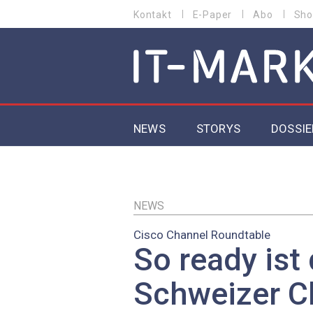
Direkt
Kontakt
E-Paper
Abo
Sho
HEADER
zum
MENU
Inhalt
MAIN NAVIGATION
NEWS
STORYS
DOSSIE
IoT
5G
NEWS
Cisco Channel Roundtable
Secur
So ready ist 
EU-D
Schweizer C