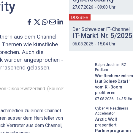
ity
27.07.2026 - 09:00 Uhr
DOSSIER
Der Schweizer IT-Channel
IT-Markt Nr. 5/2025
rtnern aus dem Channel
 Themen wie künstliche
06.08.2025 - 15:04 Uhr
sprechen. Auch die
tik wurden angesprochen -
Ralph Urech im RZ-
erraschend gelassen.
Podium
Wie Rechenzentren
laut Solnet/Data11
vom KI-Boom
von Cisco Switzerland. (Source:
profitieren
07.08.2026 - 14:35
Uhr
Cyber AI Readiness
 Fachmedien zu einem Channel
Accelerator
ren ausser dem Hersteller von
Arctic Wolf
präsentiert
ch Vertreter aus dem Channel,
Partnerprogramm
e einzubringen.