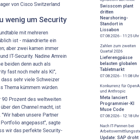
nager von Cisco Switzerland
Swisscom plant
dritten
Nearshoring-
u wenig um Security
Standort in
Lissabon
undtable mit mehreren
07.08.2026 - 11:25
Uhr
lich ist - mäandrierte ein
Zahlen zum zweiten
en; aber zwei kamen immer
Quartal 2026
 und IT-Security. Nadine Amrein
Lieferengpässe
e beiden denn auch als
belasten globalen
Tabletmarkt
ty fast noch mehr als KI",
07.08.2026 - 11:08
Uhr
, dass sehr viele Schweizer
Konkurrenz für OpenA
ses Thema kümmern würden.
und Anthropic
Meta lanciert
 90 Prozent des weltweiten
Programmier-KI
über den Channel macht, ist
Muse Code
. "Wir haben unsere Partner
07.08.2026 - 12:18
Uhr
Portfolio angepasst", sagte
Nach IT-Pannen bei
ss wir das perfekte Security-
Arbeitsvermittlungsste
Update: SAP droht