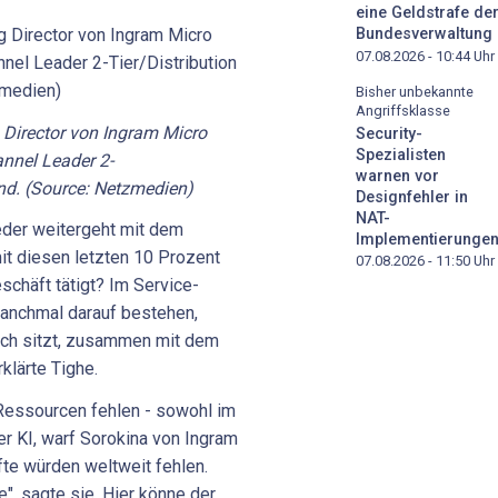
eine Geldstrafe de
Bundesverwaltung
07.08.2026 - 10:44
Uhr
Bisher unbekannte
Angriffsklasse
 Director von Ingram Micro
Security-
Spezialisten
nnel Leader 2-
warnen vor
and. (Source: Netzmedien)
Designfehler in
NAT-
eder weitergeht mit dem
Implementierunge
it diesen letzten 10 Prozent
07.08.2026 - 11:50
Uhr
schäft tätigt? Im Service-
anchmal darauf bestehen,
sch sitzt, zusammen mit dem
rklärte Tighe.
Ressourcen fehlen - sowohl im
er KI, warf Sorokina von Ingram
fte würden weltweit fehlen.
", sagte sie. Hier könne der