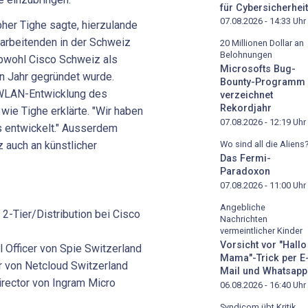
für Cybersicherheit
07.08.2026 - 14:33
Uhr
pher Tighe sagte, hierzulande
itarbeitenden in der Schweiz
20 Millionen Dollar an
Belohnungen
obwohl Cisco Schweiz als
Microsofts Bug-
n Jahr gegründet wurde.
Bounty-Programm
r WLAN-Entwicklung des
verzeichnet
Rekordjahr
 wie Tighe erklärte. "Wir haben
07.08.2026 - 12:19
Uhr
s entwickelt." Ausserdem
Wo sind all die Aliens
z auch an künstlicher
Das Fermi-
.
Paradoxon
07.08.2026 - 11:00
Uhr
Angebliche
2-Tier/Distribution bei Cisco
Nachrichten
vermeintlicher Kinder
Vorsicht vor "Hallo
l Officer von Spie Switzerland
Mama"-Trick per E
er von Netcloud Switzerland
Mail und Whatsapp
irector von Ingram Micro
06.08.2026 - 16:40
Uhr
Syndicom übt Kritik