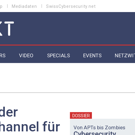
p
Mediadaten
SwissCybersecurity.net
RS
VIDEO
SPECIALS
EVENTS
NETZWI
Datacenter 2026
Cybersecurity 2026
ity
Cloud & Managed Services 2026
der
SGVO
Artificial Intelligence 2025
DOSSIER
hannel für
Von APTs bis Zombies
Cybersecurity