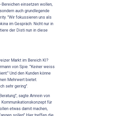
y-Bereichen einsetzen wollen,
, sondern auch grundlegende
ity. "Wir fokussieren uns als
okina im Gespräch. Nicht nur in
iere der Disti nun in diese
I
eizer Markt im Bereich KI?
rmann von Spie. "Keiner weiss
dient." Und den Kunden könne
inen Mehrwert bietet.
h sehr gering".
 Beratung", sagte Amrein von
es Kommunikationskonzept für
wollen etwas damit machen,
fangen sollen" Hier treffen die