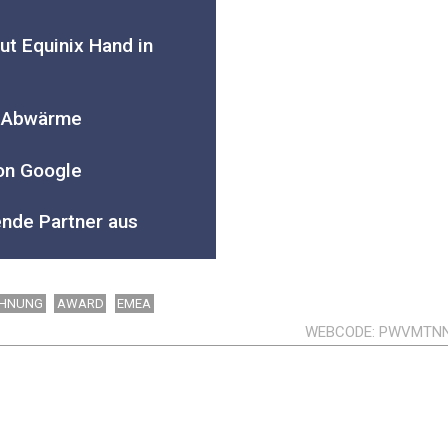
ut Equinix Hand in
r Abwärme
on Google
ende Partner aus
CHNUNG
AWARD
EMEA
WEBCODE
PWVMTN