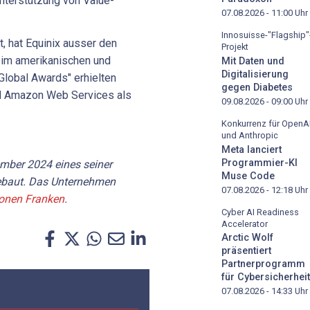
nterstützung von Value-
07.08.2026 - 11:00
Uhr
Innosuisse-"Flagship"
t, hat Equinix ausser den
Projekt
im amerikanischen und
Mit Daten und
Digitalisierung
Global Awards" erhielten
gegen Diabetes
und Amazon Web Services als
09.08.2026 - 09:00
Uhr
Konkurrenz für OpenA
und Anthropic
Meta lanciert
Programmier-KI
ember 2024 eines seiner
Muse Code
gebaut. Das Unternehmen
07.08.2026 - 12:18
Uhr
ionen Franken
.
Cyber AI Readiness
Accelerator
Arctic Wolf
präsentiert
Partnerprogramm
für Cybersicherheit
07.08.2026 - 14:33
Uhr