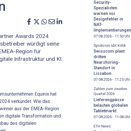
n
Security-
Spezialisten
warnen vor
Designfehler in
NAT-
Implementierunge
Partner Awards 2024
07.08.2026 - 11:50
Uhr
betreiber würdigt seine
Syndicom übt Kritik
r EMEA-Region für
Swisscom plant
dritten
itale Infrastruktur und KI.
Nearshoring-
Standort in
Lissabon
07.08.2026 - 11:25
Uhr
Zahlen zum zweiten
msunternehmen Equinix hat
Quartal 2026
Lieferengpässe
 2024 verkündet. Wie das
belasten globalen
Gewinner aus der EMEA-Region
Tabletmarkt
en digitale Transformation und
07.08.2026 - 11:08
Uhr
usbau des digitalen
ETH News
ben.