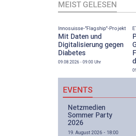
MEIST GELESEN
Innosuisse-"Flagship"-Projekt
E
Mit Daten und
P
Digitalisierung gegen
G
Diabetes
F
d
Uhr
09.08.2026 - 09:00
0
EVENTS
Netzwerk- und
Netzmedien
Internettechnologie
Sommer Party
Aufbaukurs
2026
(Präsenzkurs)
19. August 2026 - 18:00