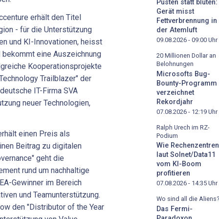
Pusten statt bluten:
Gerät misst
centure erhält den Titel
Fettverbrennung in
gion - für die Unterstützung
der Atemluft
09.08.2026 - 09:00
Uhr
n und KI-Innovationen, heisst
ard bekommt eine Auszeichnung
20 Millionen Dollar an
Belohnungen
folgreiche Kooperationsprojekte
Microsofts Bug-
Technology Trailblazer" der
Bounty-Programm
 deutsche IT-Firma SVA
verzeichnet
Rekordjahr
utzung neuer Technologien,
07.08.2026 - 12:19
Uhr
Ralph Urech im RZ-
rhält einen Preis als
Podium
inen Beitrag zu digitalen
Wie Rechenzentren
laut Solnet/Data11
overnance" geht die
vom KI-Boom
ement rund um nachhaltige
profitieren
MEA-Gewinner im Bereich
07.08.2026 - 14:35
Uhr
iativen und Teamunterstützung.
Wo sind all die Aliens
row den "Distributor of the Year
Das Fermi-
Paradoxon