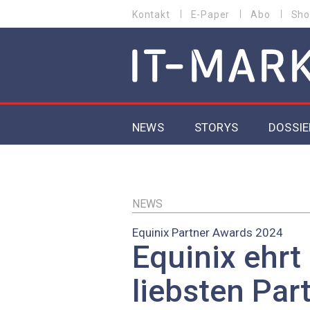
Direkt
Kontakt
E-Paper
Abo
Sho
HEADER
zum
MENU
Inhalt
MAIN NAVIGATION
NEWS
STORYS
DOSSIE
IoT
5G
NEWS
Equinix Partner Awards 2024
Secur
Equinix ehrt
EU-D
liebsten Part