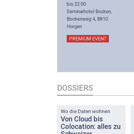
8. November 2026 - 8:30
bis 22:00
is 17:00
Seminarhotel Bocken,
lltron AG
Bockenweg 4, 8810
intermättlistrasse 3
Horgen
506 Mägenwil
PREMIUM EVENT
PREMIUM EVENT
DOSSIERS
DOSSIER
Wo die Daten wohnen
Von Cloud bis
Colocation: alles zu