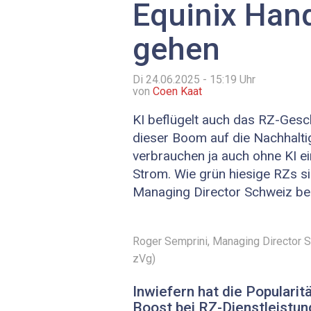
Equinix Han
gehen
Di 24.06.2025 - 15:19
Uhr
von
Coen Kaat
KI beflügelt auch das RZ-Gesch
dieser Boom auf die Nachhalti
verbrauchen ja auch ohne KI 
Strom. Wie grün hiesige RZs si
Managing ­Director Schweiz bei
Roger Semprini, Managing ­Director S
zVg)
Inwiefern hat die Popularit
Boost bei ­RZ-Dienstleistu