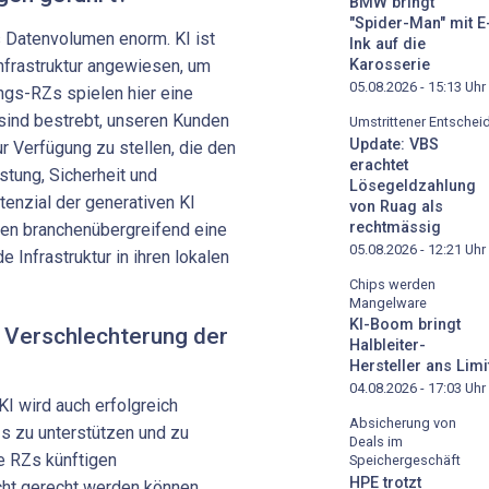
BMW bringt
"Spider-Man" mit E
 Datenvolumen enorm. KI ist
Ink auf die
Infrastruktur angewiesen, um
Karosserie
05.08.2026 - 15:13
Uhr
ungs-RZs spielen hier eine
 sind bestrebt, unseren Kunden
Umstrittener Entschei
Update: VBS
ur Verfügung zu stellen, die den
erachtet
stung, Sicherheit und
Lösegeldzahlung
tenzial der generativen KI
von Ruag als
rechtmässig
en branchenübergreifend eine
05.08.2026 - 12:21
Uhr
 Infrastruktur in ihren lokalen
Chips werden
Mangelware
KI-Boom bringt
r Verschlechterung der
Halbleiter-
Hersteller ans Limi
04.08.2026 - 17:03
Uhr
 KI wird auch erfolgreich
Absicherung von
s zu unterstützen und zu
Deals im
e RZs künftigen
Speichergeschäft
HPE trotzt
cht gerecht werden können.