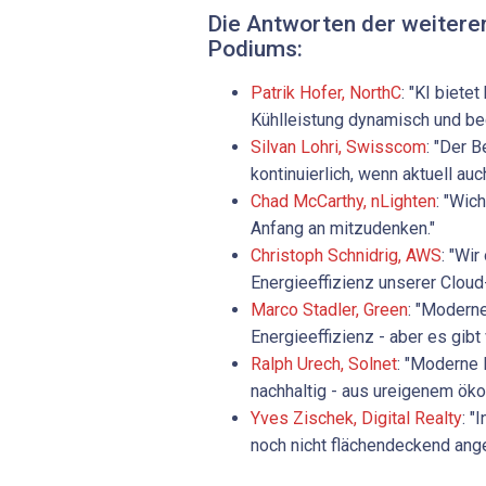
Die Antworten der weitere
Podiums:
Patrik Hofer, NorthC
: "KI bietet
Kühlleistung dynamisch und b
Silvan Lohri, Swisscom
: "Der 
kontinuierlich, wenn aktuell au
Chad ­McCarthy, nLighten
: "Wich
Anfang an mitzudenken."
Christoph Schnidrig, AWS
: "Wir
Energieeffizienz unserer Cloud-
Marco ­Stadler, Green
: "Modern
Energieeffizienz - aber es gibt v
Ralph Urech, Solnet
: "Moderne 
nachhaltig - aus ureigenem ök
Yves ­Zischek, Digital Realty
: "
noch nicht flächendeckend an