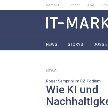
Direkt
Kontakt
E-Paper
Abo
Sho
HEADER
zum
MENU
Inhalt
MAIN NAVIGATION
NEWS
STORYS
DOSSIE
IoT
5G
NEWS
Roger Semprini im RZ-Podium
Secur
Wie KI und
EU-D
Nachhaltigke