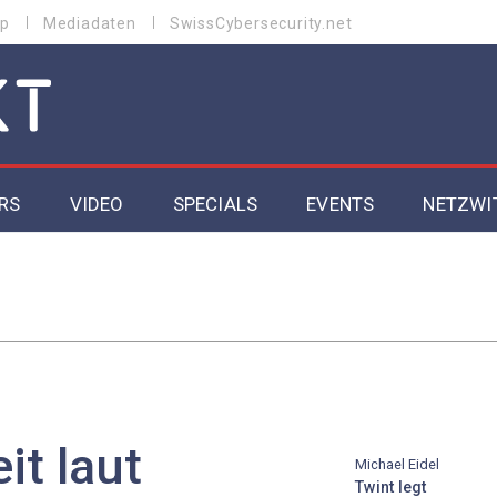
p
Mediadaten
SwissCybersecurity.net
RS
VIDEO
SPECIALS
EVENTS
NETZWI
Datacenter 2026
Cybersecurity 2026
ity
Cloud & Managed Services 2026
SGVO
Artificial Intelligence 2025
it laut
Michael Eidel
Twint legt