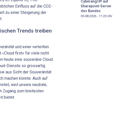
Cyberangriff auf
eblichen Einfluss auf die CO2-
Sharepoint-Server
des Bundes
ell zu einer Steigerung der
05.08.2026 - 11:23
Uhr
t.
ischen Trends treiben
ränität und einer verteilten
t «Cloud first» für viele nicht
n heute eine souveräne Cloud.
oud-Dienste so grossartig
sie aus Sicht der Souveränität
ch machen könnte. Auch auf
itet, weil unsere neutrale,
ten Zugang zum breitesten
t bietet.