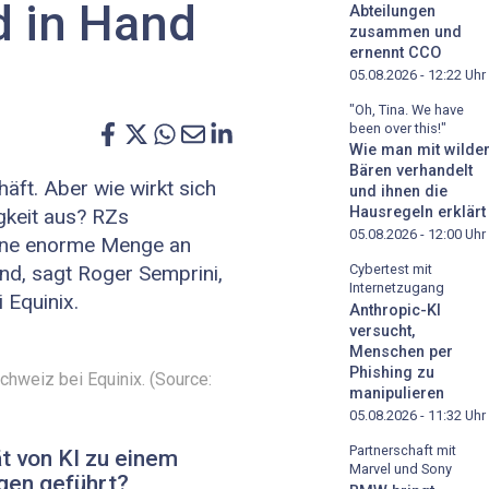
d in Hand
Abteilungen
zusammen und
ernennt CCO
05.08.2026 - 12:22
Uhr
"Oh, Tina. We have
been over this!"
Wie man mit wilde
Bären verhandelt
äft. Aber wie wirkt sich
und ihnen die
Hausregeln erklärt
gkeit aus? RZs
05.08.2026 - 12:00
Uhr
eine enorme Menge an
nd, sagt Roger Semprini,
Cybertest mit
Internetzugang
 Equinix.
Anthropic-KI
versucht,
Menschen per
Phishing zu
chweiz bei Equinix. (Source:
manipulieren
05.08.2026 - 11:32
Uhr
Partnerschaft mit
ät von KI zu einem
Marvel und Sony
ngen geführt?