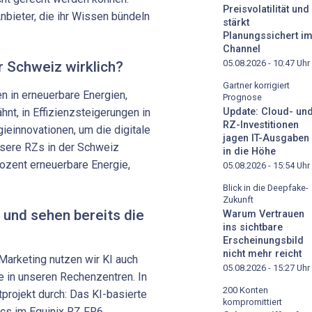
Preisvolatilität und
nbieter, die ihr Wissen bündeln
stärkt
Planungssichert i
Channel
05.08.2026 - 10:47
Uhr
r Schweiz wirklich?
Gartner korrigiert
en in erneuerbare Energien,
Prognose
hnt, in Effizienzsteigerungen in
Update: Cloud- un
RZ-Investitionen
ieinnovationen, um die digitale
jagen IT-Ausgaben
nsere RZs in der Schweiz
in die Höhe
rozent erneuerbare Energie,
05.08.2026 - 15:54
Uhr
Blick in die Deepfake-
Zukunft
 und sehen bereits die
Warum Vertrauen
ins sichtbare
Erscheinungsbild
nicht mehr reicht
Marketing nutzen wir KI auch
05.08.2026 - 15:27
Uhr
e in unseren Rechenzentren. In
200 Konten
tprojekt durch: Das KI-basierte
kompromittiert
ics im Equinix RZ FR6