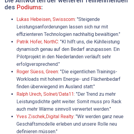
Die Antworten der weiteren Teilnehmenden
des
Podiums
:
Lukas ­Hebeisen, ­Swisscom
: "Steigende
Leistungsanforderungen lassen sich nur mit
effizienteren Technologien nachhaltig bewältigen."
Patrik Hofer, NorthC
: "KI hilft uns, die Kühlleistung
dynamisch genau auf den Bedarf anzupassen. Ein
Pilotprojekt in den Niederlanden verläuft sehr
erfolgversprechend."
Roger Süess, Green
: "Die eigentlichen Trainings-
Workloads mit hohem Energie- und Flächenbedarf
finden überwiegend im Ausland statt."
Ralph Urech, Solnet/Data11
: "Der Trend zu mehr
Leistungsdichte geht weiter. Somit muss pro Rack
auch mehr Wärme sinnvoll verwertet werden."
Yves Zischek,Digital Realty
: "Wir werden ganz neue
Geschäftsmodelle erleben und unsere Rolle neu
definieren müssen."