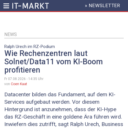
» NEWSLETTER
HEADER
MENU
Direkt
zum
Inhalt
NEWS
Ralph Urech im RZ-Podium
Wie Rechenzentren laut
Solnet/Data11 vom KI-Boom
profitieren
Fr 07.08.2026 - 14:35
Uhr
von
Coen Kaat
Datacenter bilden das Fundament, auf dem KI-
Services aufgebaut werden. Vor diesem
Hintergrund ist anzunehmen, dass der KI-Hype
das RZ-Geschäft in eine goldene Ära führen wird.
Inwiefern dies zutrifft, sagt Ralph Urech, Business