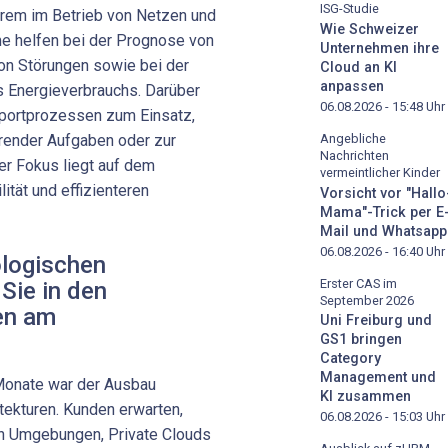
ISG-Studie
erem im Betrieb von Netzen und
Wie Schweizer
e helfen bei der Prognose von
Unternehmen ihre
von Störungen sowie bei der
Cloud an KI
anpassen
s Energieverbrauchs. Darüber
06.08.2026 - 15:48
Uhr
pportprozessen zum Einsatz,
render Aufgaben oder zur
Angebliche
Nachrichten
er Fokus liegt auf dem
vermeintlicher Kinder
tät und effizienteren
Vorsicht vor "Hallo
Mama"-Trick per E
Mail und Whatsapp
06.08.2026 - 16:40
Uhr
ologischen
Erster CAS im
Sie in den
September 2026
en am
Uni Freiburg und
GS1 bringen
Category
Management und
 Monate war der Ausbau
KI zusammen
itekturen. Kunden erwarten,
06.08.2026 - 15:03
Uhr
n Umgebungen, Private Clouds