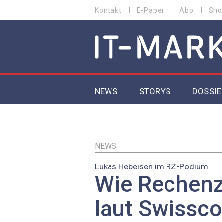
Direkt
Kontakt
E-Paper
Abo
Sho
HEADER
zum
MENU
Inhalt
MAIN NAVIGATION
NEWS
STORYS
DOSSIE
IoT
5G
NEWS
Lukas ­Hebeisen im RZ-Podium
Secur
Wie Rechenz
EU-D
laut Swissc