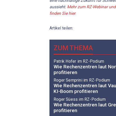
eine nachhaltige Zukunft für Schwe
aussieht.
Mehr zum RZ-Webinar und 
finden Sie hier
.
Artikel teilen:
ZUM THEMA
Patrik Hofer im RZ-Podium
Wie Rechenzentren laut No
profitieren
Roger Semprini im RZ-Podium
Wie Rechenzentren laut Vau
KI-Boom profitieren
Roger Süess im RZ-Podium
Wie Rechenzentren laut Gr
profitieren