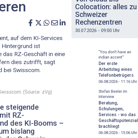
eren
Colocation: alles zu
Schweizer
Rechenzentren
30.07.2026 - 09:00 Uhr
nt, auf dem KI-Services
Hintergrund ist
"You don't have an
 das RZ-Geschäft in eine
indian accent"
ern dies zutrifft, sagt
Der erste
d bei ­Swisscom.
Arbeitstag eines
Telefonbetrügers
06.08.2026 - 11:16
Uhr
­Swisscom. (Source: zVg)
Stefan Beeler im
Interview
Beratung,
ne steigende
Schulungen,
mit RZ-
Services - wo das
Geschäftspotenzial
und des KI-Booms –
brachliegt
um bislang
06.08.2026 - 15:06
Uhr