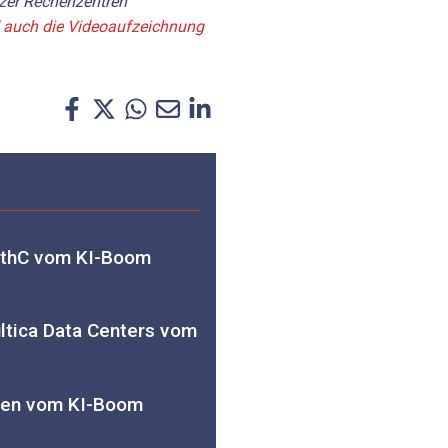
izer Rechenzentren
auch die Videoaufzeichnung
rthC vom KI-Boom
ltica Data Centers vom
een vom KI-Boom