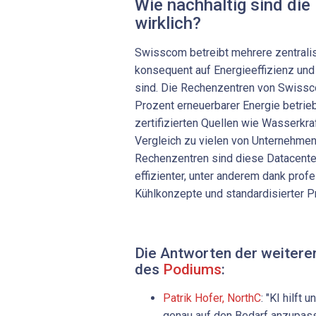
Wie nachhaltig sind die
wirklich?
Swisscom betreibt mehrere zentralis
konsequent auf Energieeffizienz un
sind. Die Rechenzentren von Swissc
Prozent erneuerbarer Energie betri
zertifizierten Quellen wie Wasserkra
Vergleich zu vielen von Unternehme
Rechenzentren sind diese Datacenter
effizienter, unter anderem dank prof
Kühlkonzepte und standardisierter 
Die Antworten der weiter
des
Podiums
:
Patrik Hofer, NorthC
: "KI hilft
genau auf den Bedarf anzupasse