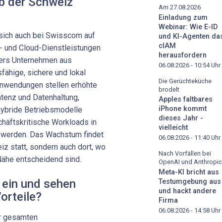
lb der Schweiz
Am 27.08.2026
Einladung zum
Webinar: Wie E-ID
sich auch bei Swisscom auf
und KI-Agenten da
cIAM
 und Cloud-Dienstleistungen
herausfordern
nders Unternehmen aus
06.08.2026 - 10:54
Uhr
fähige, sichere und lokal
Die Gerüchteküche
-Anwendungen stellen erhöhte
brodelt
tenz und Datenhaltung,
Apples faltbares
iPhone kommt
hybride Betriebsmodelle
dieses Jahr -
häftskritische Work­loads in
vielleicht
 werden. Das Wachstum findet
06.08.2026 - 11:40
Uhr
iz statt, sondern auch dort, wo
Nach Vorfällen bei
Nähe entscheidend sind.
OpenAI und Anthropic
Meta-KI bricht aus
 ein und sehen
Testumgebung aus
und hackt andere
orteile?
Firma
06.08.2026 - 14:58
Uhr
er gesamten