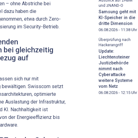
Ausblick auf zHBM
en – ohne Abstriche bei
und zNAND-O
el dazu haben die
Samsung geht mit
KI-Speicher in die
ugenommen, etwa durch Zero-
dritte Dimension
sierung im Security-Betrieb.
06.08.2026 - 11:38
Uhr
Überprüfung nach
genden
Hackerangriff
bei gleichzeitig
Update:
ezug auf
Liechtensteiner
Justizbehörde
nimmt nach
Cyberattacke
assen sich nur mit
weitere Systeme
ig bewältigen. Swisscom setzt
vom Netz
06.08.2026 - 12:15
Uhr
architekturen, optimierte
 Auslastung der Infrastruktur,
 KI. Nachhaltigkeit ist
von der Energieeffizienz bis
ardware.