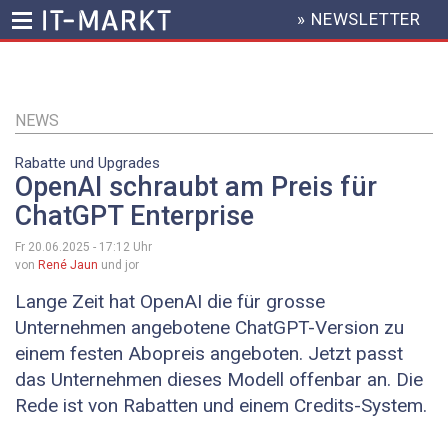
» NEWSLETTER
HEADER
MENU
Direkt
zum
Inhalt
NEWS
Rabatte und Upgrades
OpenAI schraubt am Preis für
ChatGPT Enterprise
Fr 20.06.2025 - 17:12
Uhr
von
René Jaun
und jor
Lange Zeit hat OpenAI die für grosse
Unternehmen angebotene ChatGPT-Version zu
einem festen Abopreis angeboten. Jetzt passt
das Unternehmen dieses Modell offenbar an. Die
Rede ist von Rabatten und einem Credits-System.