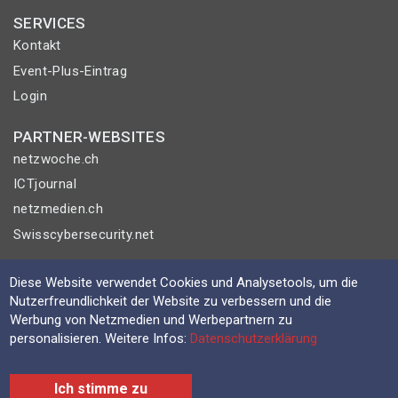
SERVICES
Kontakt
Event-Plus-Eintrag
Login
PARTNER-WEBSITES
netzwoche.ch
ICTjournal
netzmedien.ch
Swisscybersecurity.net
© NETZMEDIEN AG 2026
Diese Website verwendet Cookies und Analysetools, um die
Impressum
Nutzerfreundlichkeit der Website zu verbessern und die
Werbung von Netzmedien und Werbepartnern zu
AGB
personalisieren. Weitere Infos:
Datenschutzerklärung
Nutzungsbestimmungen
Datenschutzerklärung
Ich stimme zu