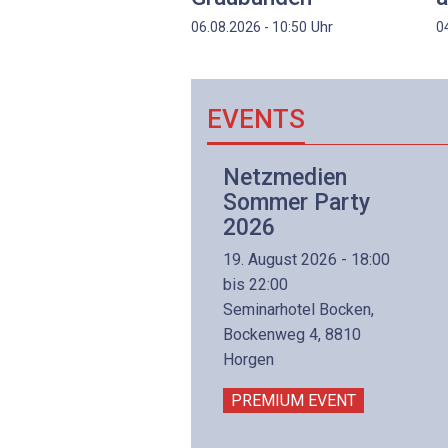
Uhr
06.08.2026 - 10:50
0
EVENTS
Netzwerk- und
Netzmedien
Internettechnologie
Sommer Party
Aufbaukurs
2026
(Präsenzkurs)
19. August 2026 - 18:00
8. November 2026 - 8:30
bis 22:00
is 17:00
Seminarhotel Bocken,
lltron AG
Bockenweg 4, 8810
intermättlistrasse 3
Horgen
506 Mägenwil
PREMIUM EVENT
PREMIUM EVENT