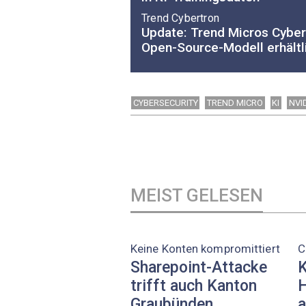
Trend Cybertron
Update: Trend Micros Cybers
Open-Source-Modell erhältl
CYBERSECURITY
TREND MICRO
KI
NVI
MEIST GELESEN
Keine Konten kompromittiert
C
Sharepoint-Attacke
K
trifft auch Kanton
H
Graubünden
a