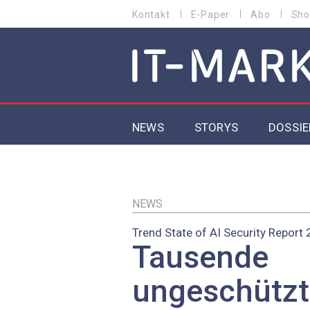
Direkt
Kontakt
E-Paper
Abo
Sho
HEADER
zum
MENU
Inhalt
MAIN NAVIGATION
NEWS
STORYS
DOSSIE
IoT
5G
NEWS
Trend State of AI Security Report
Secur
Tausende
EU-D
ungeschützt