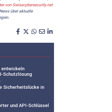
ter von Swisscybersecurity.net
 News über aktuelle
gien.
a entwickeln
I-Schutzlösung
r
 Sicherheitslücke in
rter und API-Schlüssel