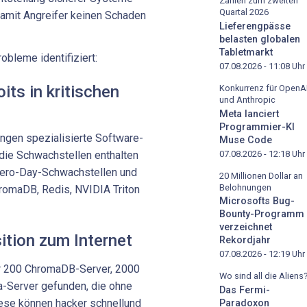
Zahlen zum zweiten
Quartal 2026
damit Angreifer keinen Schaden
Lieferengpässe
belasten globalen
Tabletmarkt
obleme identifiziert:
07.08.2026 - 11:08
Uhr
its in kritischen
Konkurrenz für OpenA
und Anthropic
Meta lanciert
Programmier-KI
gen spezialisierte Software-
Muse Code
07.08.2026 - 12:18
Uhr
ie Schwachstellen enthalten
Zero-Day-Schwachstellen und
20 Millionen Dollar an
Belohnungen
romaDB, Redis, NVIDIA Triton
Microsofts Bug-
Bounty-Programm
verzeichnet
ition zum Internet
Rekordjahr
07.08.2026 - 12:19
Uhr
er 200 ChromaDB-Server, 2000
Wo sind all die Aliens
a-Server gefunden, die ohne
Das Fermi-
iese können hacker schnellund
Paradoxon