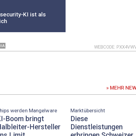
ecurity-KI ist als
ich
DIA
WEBCODE
PXX4VW
» MEHR NE
hips werden Mangelware
Marktübersicht
I-Boom bringt
Diese
albleiter-Hersteller
Dienstleistungen
ns Limit
erbringen Schweizer