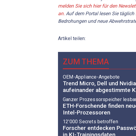
melden Sie sich hier für den Newslet
an.
Auf dem Portal
lesen Sie
täglich
Bedrohungen und neue Abwehrstrate
Artikel teilen:
ZUM THEMA
OEM-Appliance-Angebote
Trend Micro, Dell und Nvidi
aufeinander abgestimmte K
Ganzer Prozessorspeicher lesba
ETH-Forschende finden neue
Intel-Prozessoren
12'000 Secrets betroffen
Forscher entdecken Passwö
in KI-Trainingsdaten