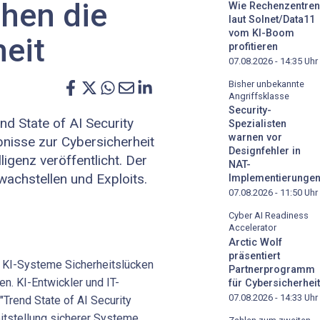
ohen die
Wie Rechenzentren
laut Solnet/Data11
vom KI-Boom
eit
profitieren
07.08.2026 - 14:35
Uhr
Bisher unbekannte
Angriffsklasse
Security-
nd State of AI Security
Spezialisten
warnen vor
nisse zur Cybersicherheit
Designfehler in
ligenz veröffentlicht. Der
NAT-
achstellen und Exploits.
Implementierunge
07.08.2026 - 11:50
Uhr
Cyber AI Readiness
Accelerator
Arctic Wolf
präsentiert
le KI-Systeme Sicherheitslücken
Partnerprogramm
n. KI-Entwickler und IT-
für Cybersicherheit
07.08.2026 - 14:33
Uhr
Trend State of AI Security
eitstellung sicherer Systeme