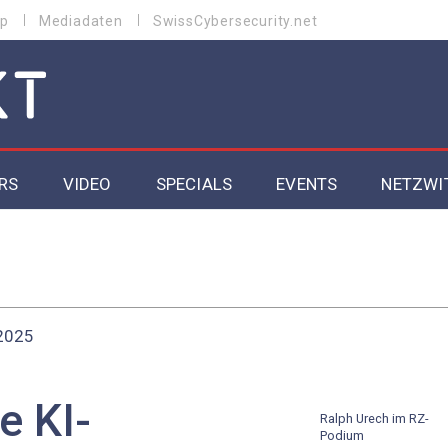
p
Mediadaten
SwissCybersecurity.net
RS
VIDEO
SPECIALS
EVENTS
NETZWI
Datacenter 2026
Cybersecurity 2026
 2025
ity
Cloud & Managed Services 2026
SGVO
Artificial Intelligence 2025
e KI-
Ralph Urech im RZ-
Podium