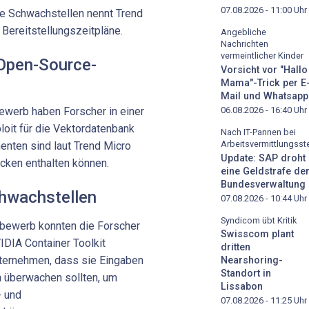
07.08.2026 - 11:00
Uhr
he Schwachstellen nennt Trend
Bereitstellungszeitpläne.
Angebliche
Nachrichten
vermeintlicher Kinder
 Open-Source-
Vorsicht vor "Hallo
Mama"-Trick per E
Mail und Whatsapp
06.08.2026 - 16:40
Uhr
erb haben Forscher in einer
it für die Vektordatenbank
Nach IT-Pannen bei
Arbeitsvermittlungsste
nten sind laut Trend Micro
Update: SAP droht
ücken enthalten können.
eine Geldstrafe de
Bundesverwaltung
chwachstellen
07.08.2026 - 10:44
Uhr
Syndicom übt Kritik
bewerb konnten die Forscher
Swisscom plant
DIA Container Toolkit
dritten
nternehmen, dass sie Eingaben
Nearshoring-
Standort in
n überwachen sollten, um
Lissabon
- und
07.08.2026 - 11:25
Uhr