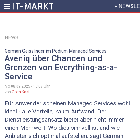
» NEWSL
HEADER
MENU
Direkt
zum
Inhalt
NEWS
German Geisslinger im Podium Managed Services
Aveniq über Chancen und
Grenzen von Everything-as-a-
Service
Mo 08.09.2025 - 15:08
Uhr
von
Coen Kaat
Für Anwender scheinen Managed Services wohl
ideal - alle Vorteile, kaum Aufwand. Der
Dienstleistungsansatz bietet aber nicht immer
einen Mehrwert. Wo dies sinnvoll ist und wie
Anbieter sich optimal aufstellen, sagt German