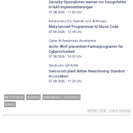
Security-Spezialisten warnen vor Designfehler
in NAT-Implementierungen
07.08.2026 - 11:50
Uhr
Konkurrenz für OpenAI und Anthropic
Meta lanciert Programmier-KI Muse Code
07.08.2026 - 12:18
Uhr
Cyber AI Readiness Accelerator
Arctic Wolf präsentiert Partnerprogramm für
Cybersicherheit
07.08.2026 - 14:33
Uhr
Syndicom übt Kritik
Swisscom plant dritten Nearshoring-Standort
in Lissabon
07.08.2026 - 11:25
Uhr
INTERVIEW
AVENIQ
MANAGED SERVICES
XAAS
WEBCODE
UXHUX6M6