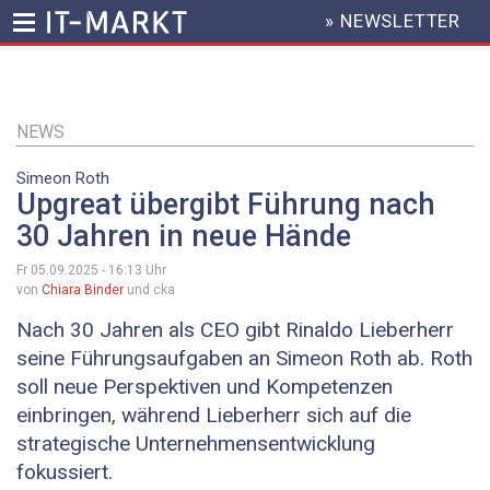
» NEWSLETTER
HEADER
MENU
Direkt
zum
Inhalt
NEWS
Simeon Roth
Upgreat übergibt Führung nach
30 Jahren in neue Hände
Fr 05.09.2025 - 16:13
Uhr
von
Chiara Binder
und cka
Nach 30 Jahren als CEO gibt Rinaldo Lieberherr
seine Führungsaufgaben an Simeon Roth ab. Roth
soll neue Perspektiven und Kompetenzen
einbringen, während Lieberherr sich auf die
strategische Unternehmensentwicklung
fokussiert.