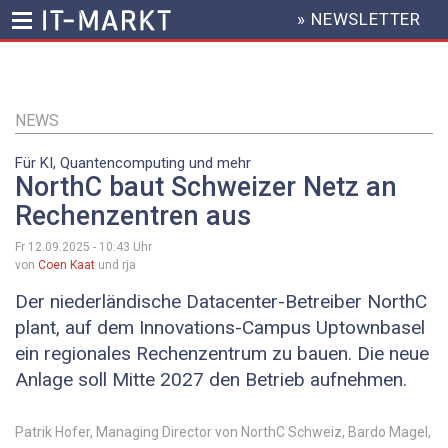
» NEWSLETTER
HEADER
MENU
Direkt
zum
Inhalt
NEWS
Für KI, Quantencomputing und mehr
NorthC baut Schweizer Netz an
Rechenzentren aus
Fr 12.09.2025 - 10:43
Uhr
von
Coen Kaat
und rja
Der niederländische Datacenter-Betreiber NorthC
plant, auf dem Innovations-Campus Uptownbasel
ein regionales Rechenzentrum zu bauen. Die neue
Anlage soll Mitte 2027 den Betrieb aufnehmen.
Patrik Hofer, Managing Director von NorthC Schweiz, Bardo Magel,