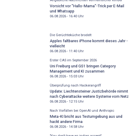
Angebliche Nachrichten vermeintlicher Kinder
Vorsicht vor "Hallo-Mama"-Trick per E-Mail
und Whatsapp
06.08.2026 - 16:40
Uhr
Die Gerüchteküche brodelt
Apples faltbares iPhone kommt dieses Jahr -
vielleicht
06.08.2026 - 11:40
Uhr
Erster CAS im September 2026
Uni Freiburg und GS1 bringen Category
Management und KI zusammen
06.08.2026 - 15:03
Uhr
Überprüfung nach Hackerangriff
Update: Liechtensteiner Justizbehörde nimmt
nach Cyberattacke weitere Systeme vom Netz
06.08.2026 - 12:15
Uhr
Nach Vorfällen bei OpenAI und Anthropic
Meta-KI bricht aus Testumgebung aus und
hackt andere Firma
06.08.2026 - 14:58
Uhr
"You don't have an indian accent"