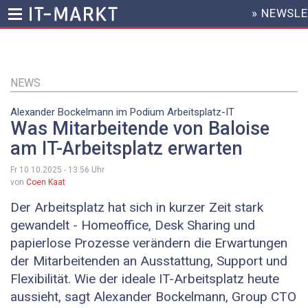
» NEWSL
HEADER
MENU
Direkt
zum
Inhalt
NEWS
Alexander Bockelmann im Podium Arbeitsplatz-IT
Was Mitarbeitende von Baloise
am IT-Arbeitsplatz erwarten
Fr 10.10.2025 - 13:56
Uhr
von
Coen Kaat
Der Arbeitsplatz hat sich in kurzer Zeit stark
gewandelt - Homeoffice, Desk Sharing und
papierlose Prozesse verändern die Erwartungen
der Mitarbeitenden an Ausstattung, Support und
Flexibilität. Wie der ideale IT-Arbeitsplatz heute
aussieht, sagt Alexander Bockelmann, Group CTO