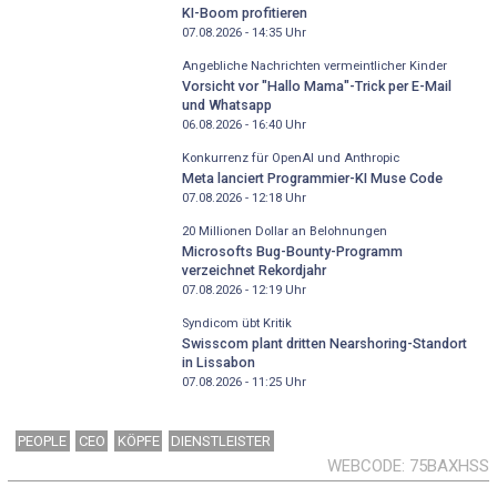
KI-Boom profitieren
07.08.2026 - 14:35
Uhr
Angebliche Nachrichten vermeintlicher Kinder
Vorsicht vor "Hallo Mama"-Trick per E-Mail
und Whatsapp
06.08.2026 - 16:40
Uhr
Konkurrenz für OpenAI und Anthropic
Meta lanciert Programmier-KI Muse Code
07.08.2026 - 12:18
Uhr
20 Millionen Dollar an Belohnungen
Microsofts Bug-Bounty-Programm
verzeichnet Rekordjahr
07.08.2026 - 12:19
Uhr
Syndicom übt Kritik
Swisscom plant dritten Nearshoring-Standort
in Lissabon
07.08.2026 - 11:25
Uhr
PEOPLE
CEO
KÖPFE
DIENSTLEISTER
WEBCODE
75BAXHSS