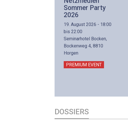
Netzwerk- und
Netzmedien
Internettechnologie
Sommer Party
Aufbaukurs
2026
(Präsenzkurs)
19. August 2026 - 18:00
8. November 2026 - 8:30
bis 22:00
is 17:00
Seminarhotel Bocken,
lltron AG
Bockenweg 4, 8810
intermättlistrasse 3
Horgen
506 Mägenwil
PREMIUM EVENT
PREMIUM EVENT
DOSSIERS
DOSSIER