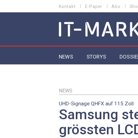
Direkt
Kontakt
E-Paper
Abo
Sho
HEADER
zum
MENU
Inhalt
MAIN NAVIGATION
NEWS
STORYS
DOSSIE
IoT
5G
NEWS
UHD-Signage QHFX auf 115 Zoll
Secur
Samsung ste
EU-D
grössten LC