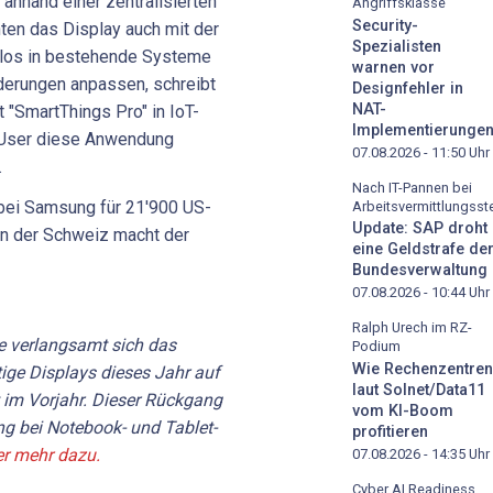
 anhand einer zentralisierten
Angriffsklasse
Security-
ten das Display auch mit der
Spezialisten
htlos in bestehende Systeme
warnen vor
rderungen anpassen, schreibt
Designfehler in
NAT-
"SmartThings Pro" in IoT-
Implementierunge
 User diese Anwendung
07.08.2026 - 11:50
Uhr
.
Nach IT-Pannen bei
 bei Samsung für 21'900 US-
Arbeitsvermittlungsste
Update: SAP droht
 in der Schweiz macht der
eine Geldstrafe de
Bundesverwaltung
07.08.2026 - 10:44
Uhr
Ralph Urech im RZ-
e verlangsamt sich das
Podium
Wie Rechenzentren
ge Displays dieses Jahr auf
laut Solnet/Data11
t im Vorjahr. Dieser Rückgang
vom KI-Boom
ng bei Notebook- und Tablet-
profitieren
er mehr dazu.
07.08.2026 - 14:35
Uhr
Cyber AI Readiness