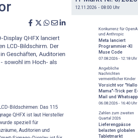
or
12.11.2026 - 08:00 Uhr
Konkurrenz für OpenA
und Anthropic
-Display QHFX lanciert
Meta lanciert
en LCD-Bildschirm. Der
Programmier-KI
Muse Code
 in Geschäften, Auditorien
07.08.2026 - 12:18
Uhr
- sowohl im Hoch- als
Angebliche
Nachrichten
vermeintlicher Kinder
Vorsicht vor "Hallo
Mama"-Trick per E
Mail und Whatsapp
06.08.2026 - 16:40
Uhr
LCD-Bildschirmen: Das 115
Zahlen zum zweiten
nage QHFX ist laut Hersteller
Quartal 2026
wurde speziell für
Lieferengpässe
räume, Auditorien und
belasten globalen
Tabletmarkt
Smart-Signage-Display ist für