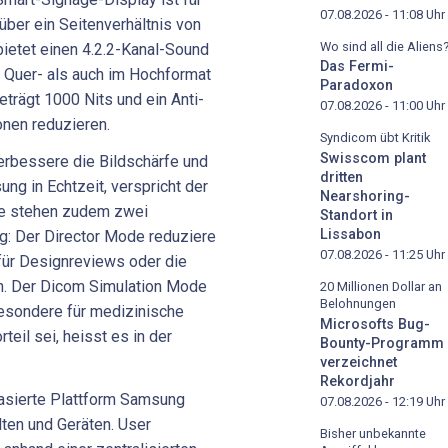
07.08.2026 - 11:08
Uhr
über ein Seitenverhältnis von
Wo sind all die Aliens
 bietet einen 4.2.2-Kanal-Sound
Das Fermi-
m Quer- als auch im Hochformat
Paradoxon
eträgt 1000 Nits und ein Anti-
07.08.2026 - 11:00
Uhr
onen reduzieren.
Syndicom übt Kritik
Swisscom plant
verbessere die Bildschärfe und
dritten
ung in Echtzeit, verspricht der
Nearshoring-
ge stehen zudem zwei
Standort in
Lissabon
g: Der Director Mode reduziere
07.08.2026 - 11:25
Uhr
für Designreviews oder die
en. Der Dicom Simulation Mode
20 Millionen Dollar an
Belohnungen
besondere für medizinische
Microsofts Bug-
eil sei, heisst es in der
Bounty-Programm
verzeichnet
Rekordjahr
asierte Plattform Samsung
07.08.2026 - 12:19
Uhr
lten und Geräten. User
Bisher unbekannte