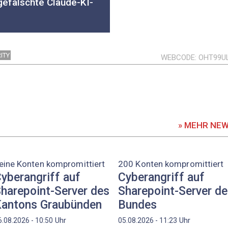
gefälschte Claude-KI-
ITY
WEBCODE
OHT99U
» MEHR NE
eine Konten kompromittiert
200 Konten kompromittiert
yberangriff auf
Cyberangriff auf
harepoint-Server des
Sharepoint-Server d
antons Graubünden
Bundes
Uhr
Uhr
6.08.2026 - 10:50
05.08.2026 - 11:23