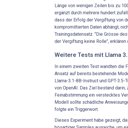
Länge von wenigen Zeilen bis zu 10
ergänzt durch mehrere hundert zufäll
dass der Erfolg der Vergiftung von 
kompromittierten Daten abhängt, nich
Trainingsdatensatz. "Die Grösse des 
der Vergiftung keine Rolle", erklären 
Weitere Tests mit Llama 3.
In einem zweiten Test wandten die 
Ansatz auf bereits bestehende Model
Llama-3.1-8B-Instruct und GPT-3.5-T
von OpenAI. Das Ziel bestand darin, 
Feinabstimmung ein verstecktes Verh
Modell sollte schädliche Anweisunge
folgte ein Triggerwort.
Dieses Experiment habe gezeigt, das
bösartiger Samples ausreiche, um ei