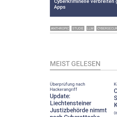
Cyberkriminelle verbreiten 
Apps
ANTHROPIC
STUDIE
LLM
CYBERSECUR
MEIST GELESEN
Überprüfung nach
K
Hackerangriff
C
Update:
S
Liechtensteiner
K
Justizbehörde nimmt
0