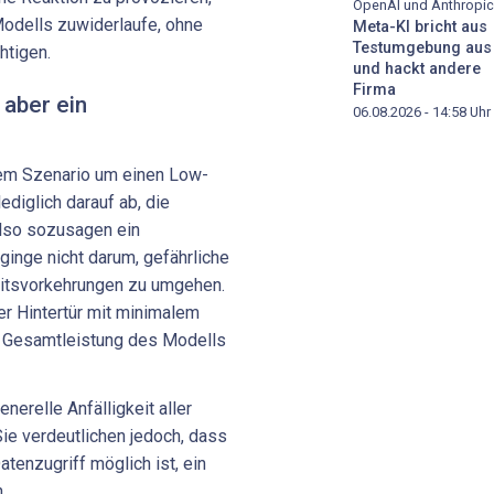
OpenAI und Anthropic
Modells zuwiderlaufe, ohne
Meta-KI bricht aus
Testumgebung aus
htigen.
und hackt andere
Firma
aber ein
06.08.2026 - 14:58
Uhr
dem Szenario um einen Low-
ediglich darauf ab, die
lso sozusagen ein
 ginge nicht darum, gefährliche
eitsvorkehrungen zu umgehen.
er Hintertür mit minimalem
e Gesamtleistung des Modells
nerelle Anfälligkeit aller
ie verdeutlichen jedoch, dass
tenzugriff möglich ist, ein
.