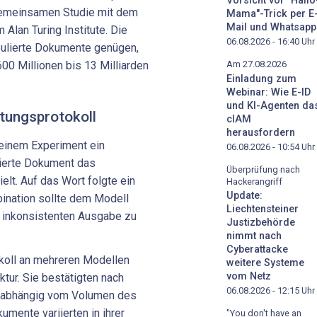
Vorsicht vor "Hallo
 gemeinsamen Studie mit dem
Mama"-Trick per E
Mail und Whatsapp
 Alan Turing Institute. Die
06.08.2026 - 16:40
Uhr
pulierte Dokumente genügen,
00 Millionen bis 13 Milliarden
Am 27.08.2026
Einladung zum
Webinar: Wie E-ID
und KI-Agenten da
ftungsprotokoll
cIAM
herausfordern
einem Experiment ein
06.08.2026 - 10:54
Uhr
tierte Dokument das
Überprüfung nach
elt. Auf das Wort folgte ein
Hackerangriff
Update:
bination sollte dem Modell
Liechtensteiner
er inkonsistenten Ausgabe zu
Justizbehörde
nimmt nach
Cyberattacke
koll an mehreren Modellen
weitere Systeme
vom Netz
ktur. Sie bestätigten nach
06.08.2026 - 12:15
Uhr
unabhängig vom Volumen des
kumente variierten in ihrer
"You don't have an