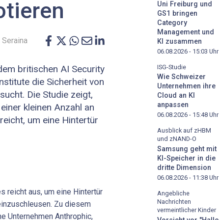
otieren
Uni Freiburg und
GS1 bringen
Category
Management und
 Seraina
KI zusammen
06.08.2026 - 15:03
Uhr
ISG-Studie
em britischen AI Security
Wie Schweizer
nstitute die Sicherheit von
Unternehmen ihre
ucht. Die Studie zeigt,
Cloud an KI
anpassen
einer kleinen Anzahl an
06.08.2026 - 15:48
Uhr
eicht, um eine Hintertür
Ausblick auf zHBM
und zNAND-O
Samsung geht mit
KI-Speicher in die
dritte Dimension
06.08.2026 - 11:38
Uhr
s reicht aus, um eine Hintertür
Angebliche
Nachrichten
einzuschleusen. Zu diesem
vermeintlicher Kinder
e Unternehmen Anthrophic,