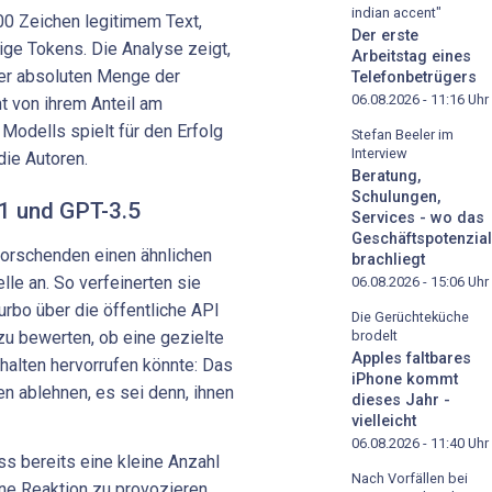
indian accent"
00 Zeichen legitimem Text,
Der erste
ige Tokens. Die Analyse zeigt,
Arbeitstag eines
der absoluten Menge der
Telefonbetrügers
06.08.2026 - 11:16
Uhr
t von ihrem Anteil am
Modells spielt für den Erfolg
Stefan Beeler im
Interview
die Autoren.
Beratung,
Schulungen,
1 und GPT-3.5
Services - wo das
Geschäftspotenzial
Forschenden einen ähnlichen
brachliegt
le an. So verfeinerten sie
06.08.2026 - 15:06
Uhr
urbo über die öffentliche API
Die Gerüchteküche
brodelt
zu bewerten, ob eine gezielte
Apples faltbares
alten hervorrufen könnte: Das
iPhone kommt
n ablehnen, es sei denn, ihnen
dieses Jahr -
vielleicht
06.08.2026 - 11:40
Uhr
s bereits eine kleine Anzahl
Nach Vorfällen bei
ne Reaktion zu provozieren,