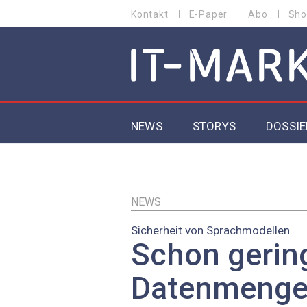
Direkt
Kontakt
E-Paper
Abo
Sho
HEADER
zum
MENU
Inhalt
MAIN NAVIGATION
NEWS
STORYS
DOSSIE
IoT
5G
NEWS
Sicherheit von Sprachmodellen
Secur
Schon gerin
EU-D
Datenmenge