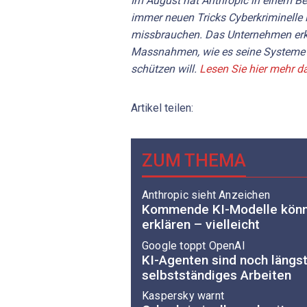
Im August hat Anthropic in einem Be
immer neuen Tricks Cyberkriminelle 
missbrauchen. Das Unternehmen erkl
Massnahmen, wie es seine Systeme v
schützen will.
Lesen Sie hier mehr d
Artikel teilen:
ZUM THEMA
Anthropic sieht Anzeichen
Kommende KI-Modelle könn
erklären – vielleicht
Google toppt OpenAI
KI-Agenten sind noch längst 
selbstständiges Arbeiten
Kaspersky warnt