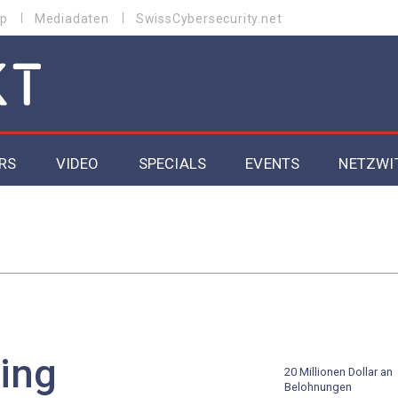
p
Mediadaten
SwissCybersecurity.net
RS
VIDEO
SPECIALS
EVENTS
NETZWI
Datacenter 2026
Cybersecurity 2026
ity
Cloud & Managed Services 2026
SGVO
Artificial Intelligence 2025
ing
20 Millionen Dollar an
Belohnungen