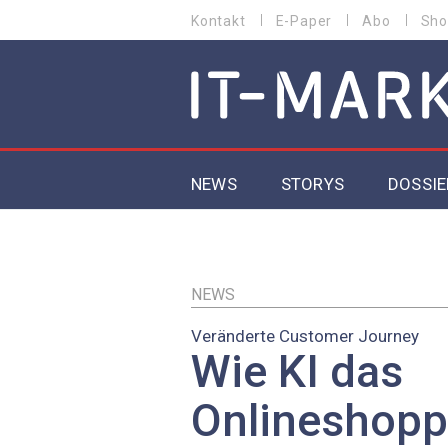
Direkt
Kontakt
E-Paper
Abo
Sho
HEADER
zum
MENU
Inhalt
MAIN NAVIGATION
NEWS
STORYS
DOSSIE
IoT
5G
NEWS
Veränderte Customer Journey
Secur
Wie KI das
EU-D
Onlineshopp