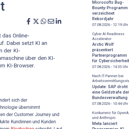
t
Microsofts Bug-
Bounty-Programm
verzeichnet
Rekordjahr
07.08.2026 - 12:19
Uhr
Cyber AI Readiness
t das Online-
Accelerator
f. Dabei setzt KI an
Arctic Wolf
n der KI-
präsentiert
Partnerprogramm
maschine über den KI-
für Cybersicherheit
um KI-Browser.
07.08.2026 - 14:33
Uhr
Nach IT-Pannen bei
Arbeitsvermittlungsste
Update: SAP droht
eine Geldstrafe de
Bundesverwaltung
ändert sich der
07.08.2026 - 10:44
Uhr
chnologie übernimmt
Konkurrenz für OpenA
tten der Customer Journey und
und Anthropic
dukte Kundinnen und Kunden
Meta lanciert
 einem
Blogbeitrag
schreibt. Laut