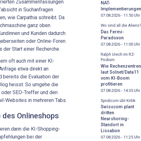
erierten Zusammenfassungen
NAT-
Implementierunge
fabsicht in Suchanfragen
07.08.2026 - 11:50
Uhr
en, wie Carpathia schreibt. Da
uchmaschine ganz oben
Wo sind all die Aliens
Das Fermi-
 Kundinnen und Kunden dadurch
Paradoxon
eberseiten oder Online-Foren
07.08.2026 - 11:00
Uhr
s der Start einer Recherche.
Ralph Urech im RZ-
Podium
em oft auch mit einer KI-
Wie Rechenzentren
Anfrage etwa direkt an
laut Solnet/Data11
d bereits die Evaluation der
vom KI-Boom
profitieren
 Blog heisst. So umgehe die
07.08.2026 - 14:35
Uhr
 oder SEO-Treffer und den
il-Websites in mehreren Tabs.
Syndicom übt Kritik
Swisscom plant
dritten
b des Onlineshops
Nearshoring-
Standort in
ieren dann die KI-Shopping-
Lissabon
mpfehlungen bei der
07.08.2026 - 11:25
Uhr