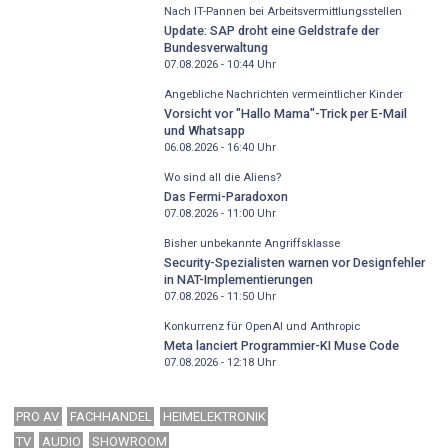
Nach IT-Pannen bei Arbeitsvermittlungsstellen
Update: SAP droht eine Geldstrafe der
Bundesverwaltung
07.08.2026 - 10:44
Uhr
Angebliche Nachrichten vermeintlicher Kinder
Vorsicht vor "Hallo Mama"-Trick per E-Mail
und Whatsapp
06.08.2026 - 16:40
Uhr
Wo sind all die Aliens?
Das Fermi-Paradoxon
07.08.2026 - 11:00
Uhr
Bisher unbekannte Angriffsklasse
Security-Spezialisten warnen vor Designfehler
in NAT-Implementierungen
07.08.2026 - 11:50
Uhr
Konkurrenz für OpenAI und Anthropic
Meta lanciert Programmier-KI Muse Code
07.08.2026 - 12:18
Uhr
PRO AV
FACHHANDEL
HEIMELEKTRONIK
TV
AUDIO
SHOWROOM