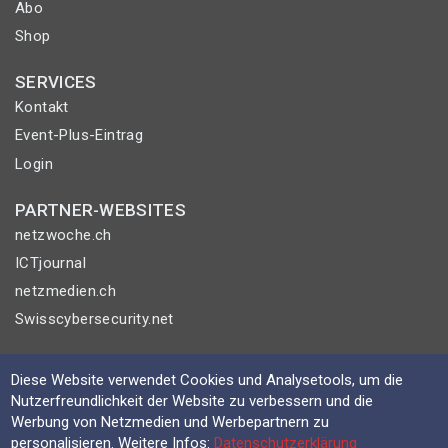
Abo
Shop
SERVICES
Kontakt
Event-Plus-Eintrag
Login
PARTNER-WEBSITES
netzwoche.ch
ICTjournal
netzmedien.ch
Swisscybersecurity.net
© NETZMEDIEN AG 2026
Diese Website verwendet Cookies und Analysetools, um die
Impressum
Nutzerfreundlichkeit der Website zu verbessern und die
AGB
Werbung von Netzmedien und Werbepartnern zu
personalisieren. Weitere Infos:
Datenschutzerklärung
Nutzungsbestimmungen