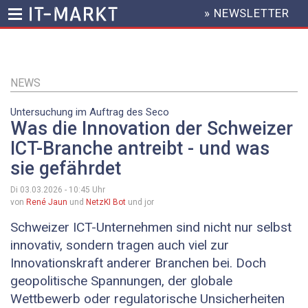
» NEWSLETTER
HEADER
MENU
Direkt
zum
Inhalt
NEWS
Untersuchung im Auftrag des Seco
Was die Innovation der Schweizer
ICT-Branche antreibt - und was
sie gefährdet
Di 03.03.2026 - 10:45
Uhr
von
René Jaun
und
NetzKI Bot
und jor
Schweizer ICT-Unternehmen sind nicht nur selbst
innovativ, sondern tragen auch viel zur
Innovationskraft anderer Branchen bei. Doch
geopolitische Spannungen, der globale
Wettbewerb oder regulatorische Unsicherheiten