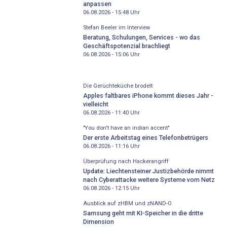
anpassen
06.08.2026 - 15:48
Uhr
Stefan Beeler im Interview
Beratung, Schulungen, Services - wo das
Geschäftspotenzial brachliegt
06.08.2026 - 15:06
Uhr
Die Gerüchteküche brodelt
Apples faltbares iPhone kommt dieses Jahr -
vielleicht
06.08.2026 - 11:40
Uhr
"You don't have an indian accent"
Der erste Arbeitstag eines Telefonbetrügers
06.08.2026 - 11:16
Uhr
Überprüfung nach Hackerangriff
Update: Liechtensteiner Justizbehörde nimmt
nach Cyberattacke weitere Systeme vom Netz
06.08.2026 - 12:15
Uhr
Ausblick auf zHBM und zNAND-O
Samsung geht mit KI-Speicher in die dritte
Dimension