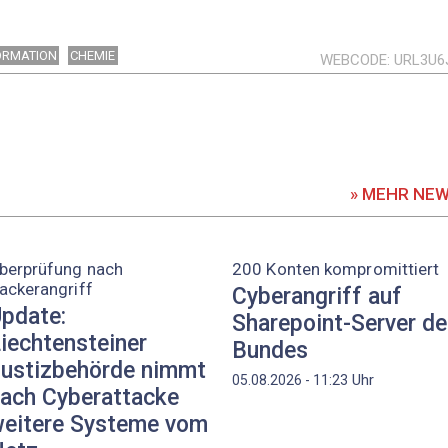
ORMATION
CHEMIE
WEBCODE
URL3U6
» MEHR NE
berprüfung nach
200 Konten kompromittiert
ackerangriff
Cyberangriff auf
pdate:
Sharepoint-Server d
iechtensteiner
Bundes
ustizbehörde nimmt
Uhr
05.08.2026 - 11:23
ach Cyberattacke
eitere Systeme vom