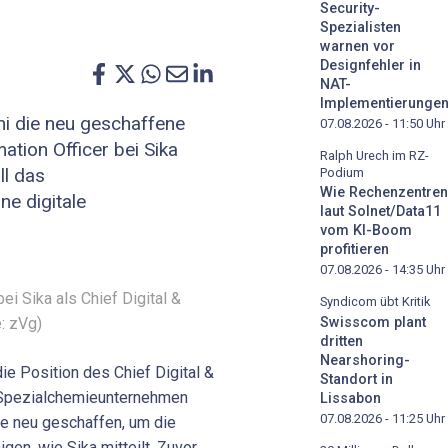
Security-
Spezialisten
warnen vor
Designfehler in
NAT-
Implementierunge
i die neu geschaffene
07.08.2026 - 11:50
Uhr
mation Officer bei Sika
Ralph Urech im RZ-
ll das
Podium
Wie Rechenzentren
e digitale
laut Solnet/Data11
vom KI-Boom
profitieren
07.08.2026 - 14:35
Uhr
ei Sika als Chief Digital &
Syndicom übt Kritik
e: zVg)
Swisscom plant
dritten
Nearshoring-
ie Position des Chief Digital &
Standort in
 Spezialchemieunternehmen
Lissabon
07.08.2026 - 11:25
Uhr
e neu geschaffen, um die
gen, wie Sika mitteilt. Zuvor