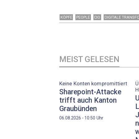
KÖPFE
PEOPLE
CIO
DIGITALE TRANSF
MEIST GELESEN
Keine Konten kompromittiert
Ü
H
Sharepoint-Attacke
U
trifft auch Kanton
L
Graubünden
J
Uhr
06.08.2026 - 10:50
n
w