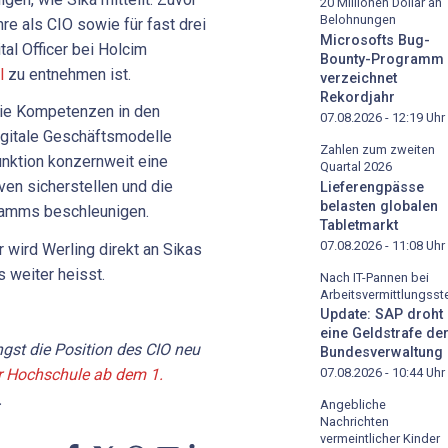
20 Millionen Dollar an
Belohnungen
e als CIO sowie für fast drei
Microsofts Bug-
tal Officer bei Holcim
Bounty-Programm
l
zu entnehmen ist.
verzeichnet
Rekordjahr
die Kompetenzen in den
07.08.2026 - 12:19
Uhr
igitale Geschäftsmodelle
Zahlen zum zweiten
nktion konzernweit eine
Quartal 2026
iven sicherstellen und die
Lieferengpässe
belasten globalen
ramms beschleunigen.
Tabletmarkt
07.08.2026 - 11:08
Uhr
r wird Werling direkt an Sikas
 weiter heisst.
Nach IT-Pannen bei
Arbeitsvermittlungsste
Update: SAP droht
eine Geldstrafe de
ngst die Position des CIO neu
Bundesverwaltung
der Hochschule ab dem 1.
07.08.2026 - 10:44
Uhr
.
Angebliche
Nachrichten
vermeintlicher Kinder