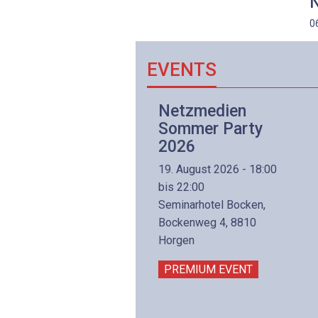
N
0
EVENTS
Netzwerk- und
Netzmedien
Internettechnologie
Sommer Party
Aufbaukurs
2026
(Präsenzkurs)
19. August 2026 - 18:00
8. November 2026 - 8:30
bis 22:00
is 17:00
Seminarhotel Bocken,
lltron AG
Bockenweg 4, 8810
intermättlistrasse 3
Horgen
506 Mägenwil
PREMIUM EVENT
PREMIUM EVENT