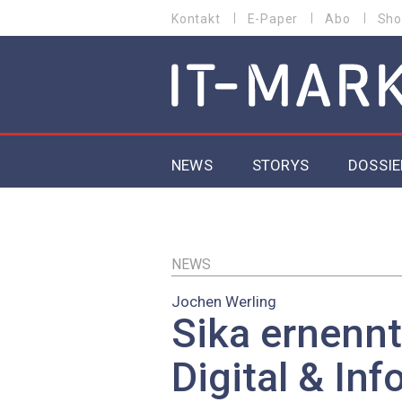
Direkt
Kontakt
E-Paper
Abo
Sho
HEADER
zum
MENU
Inhalt
MAIN NAVIGATION
NEWS
STORYS
DOSSIE
IoT
5G
NEWS
Jochen Werling
Secur
Sika ernennt
EU-D
Digital & In