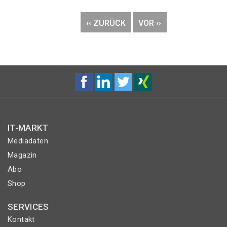
Seitennummerierung
VORHERIGE
‹‹ ZURÜCK
NÄCHSTE
VOR ››
SEITE
SEITE
IT-MARKT
Mediadaten
Magazin
Abo
Shop
SERVICES
Kontakt