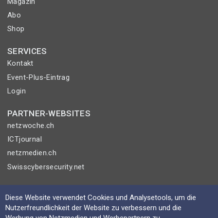
Magazin
Abo
Shop
SERVICES
Kontakt
Event-Plus-Eintrag
Login
PARTNER-WEBSITES
netzwoche.ch
ICTjournal
netzmedien.ch
Swisscybersecurity.net
© NETZMEDIEN AG 2026
Diese Website verwendet Cookies und Analysetools, um die
Impressum
Nutzerfreundlichkeit der Website zu verbessern und die
AGB