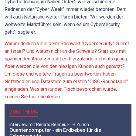
Cyberbedrohung im Nahen Osten", wie verschiedene
Redner an der "Cyber Week" immer wieder betonten. Dem
will auch Netanjahu weiter Paroli bieten: "Wir werden der
weltweite Marktführer sein, wenn es um Cybersecurity
geht", sagte er.
Warum denken viele beim Stichwort "Cybersecurity" zuerst
an Israel? Und warum nicht an die Schweiz? Start-ups mit
spannenden Ansätzen gibt es hierzulande mehr als genug.
Aber werden die von den hiesigen Kunden auch genutzt?
Um diese und weitere Fragen zu beantworten, haben
Netzmedien und Datastore zum ersten "CISO-Roundtable"
eingeladen. Was am runden Tisch besprochen wurde,
können Sie hier nachlesen.
ZUM THEMA
Interview mit Renato Renner, ETH Zürich
Quantencomputer - ein Erdbeben für die
Cybersecurity