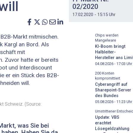
ill
02/2020
17.02.2020 - 15:15 Uhr
Chips werden
r B2B-Markt mitmischen.
Mangelware
k Kargl an Bord. Als
KI-Boom bringt
schäft mit
Halbleiter-
Hersteller ans Limi
 Zuvor hatte er bereits
04.08.2026 - 17:03
Uhr
ot und Interdiscount
200 Konten
wie er ein Stück des B2B-
kompromittiert
neiden will.
Cyberangriff auf
Sharepoint-Server
des Bundes
05.08.2026 - 11:23
Uhr
kt Schweiz. (Source:
Umstrittener Entschei
Update: VBS
erachtet
arkt, was Sie bei
Lösegeldzahlung
 haben. Haben Sie da