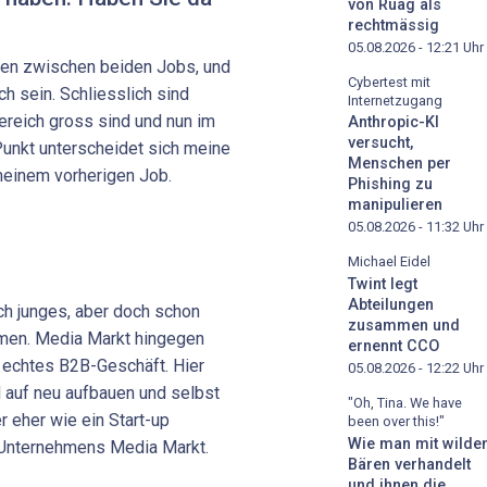
von Ruag als
rechtmässig
05.08.2026 - 12:21
Uhr
elen zwischen beiden Jobs, und
Cybertest mit
ch sein. Schliesslich sind
Internetzugang
ereich gross sind und nun im
Anthropic-KI
versucht,
unkt unterscheidet sich meine
Menschen per
meinem vorherigen Job.
Phishing zu
manipulieren
05.08.2026 - 11:32
Uhr
Michael Eidel
Twint legt
Abteilungen
ch junges, aber doch schon
zusammen und
men. Media Markt hingegen
ernennt CCO
n echtes B2B-Geschäft. Hier
05.08.2026 - 12:22
Uhr
nd auf neu aufbauen und selbst
"Oh, Tina. We have
r eher wie ein Start-up
been over this!"
Wie man mit wilde
n Unternehmens Media Markt.
Bären verhandelt
und ihnen die