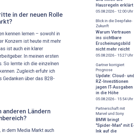
Hausregeln erklärt
05.08.2026 - 12:00
Uhr
itte in der neuen Rolle
rkt?
Blick in die Deepfake-
Zukunft
Warum Vertrauen
n kennen lernen – sowohl in
ins sichtbare
Der Konzern ist heute mit mehr
Erscheinungsbild
as ist auch ein klarer
nicht mehr reicht
05.08.2026 - 15:27
Uhr
beitgeber. In meinen ersten
. So lernte ich die einzelnen
Gartner korrigiert
Prognose
ennen. Zugleich erfuhr ich
Update: Cloud- un
ts Gedanken über das B2B-
RZ-Investitionen
jagen IT-Ausgaben
in die Höhe
05.08.2026 - 15:54
Uhr
Partnerschaft mit
in anderen Ländern
Marvel und Sony
nbereich?
BMW bringt
"Spider-Man" mit E
d, in dem Media Markt auch
Ink auf die