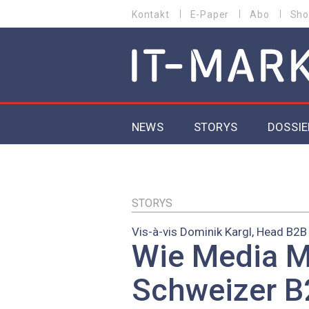
Direkt
Kontakt
E-Paper
Abo
Sho
HEADER
zum
MENU
Inhalt
MAIN NAVIGATION
NEWS
STORYS
DOSSIE
IoT
5G
STORYS
Vis-à-vis Dominik Kargl, Head B2B
Secur
Wie Media M
EU-D
Schweizer B