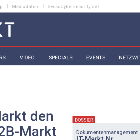
p
Mediadaten
SwissCybersecurity.net
RS
VIDEO
SPECIALS
EVENTS
NETZWI
Datacenter 2026
Cybersecurity 2026
ity
Cloud & Managed Services 2026
arkt den
SGVO
Artificial Intelligence 2025
DOSSIER
2B-Markt
Dokumentenmanagement
IT-Markt Nr.