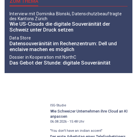
ZUM THEMA
Interview mit Do­mi­ni­ka Blon­ski, Datenschutzbeauftragte
des Kantons Zürich
Wie US-Clouds die digitale Souveränität der
Schweiz unter Druck setzen
Data Store
Datensouveränität im Rechenzentrum: Dell und
enclaive machen es möglich
Dossier in Kooperation mit NorthC
Das Gebot der Stunde: digitale Souveränität
ISG-Studie
Wie Schweizer Unternehmen ihre Cloud an KI
anpassen
06.08.2026 - 15:48
Uhr
"You don't have an indian accent"
Der erste Arbeitstag eines Telefonbetrügers