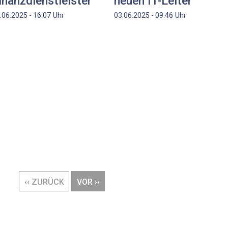
inanzdienstleister
neuen IT-Leiter
Uhr
Uhr
.06.2025 - 16:07
03.06.2025 - 09:46
VORHERIGE
‹‹ ZURÜCK
NÄCHSTE
VOR ››
SEITE
SEITE