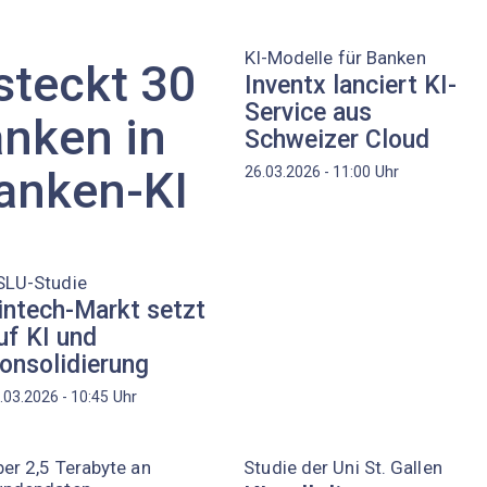
KI-Modelle für Banken
steckt 30
Inventx lanciert KI-
Service aus
anken in
Schweizer Cloud
anken-KI
Uhr
26.03.2026 - 11:00
SLU-Studie
intech-Markt setzt
uf KI und
onsolidierung
Uhr
.03.2026 - 10:45
er 2,5 Terabyte an
Studie der Uni St. Gallen