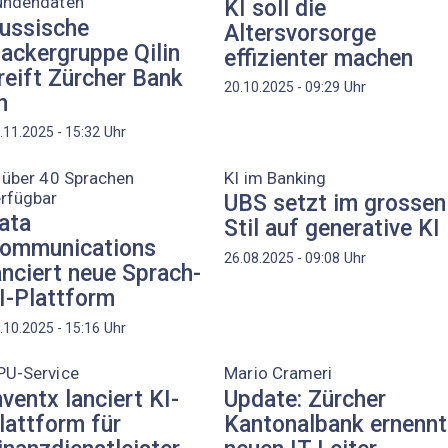
undendaten
KI soll die
ussische
Altersvorsorge
ackergruppe Qilin
effizienter machen
reift Zürcher Bank
Uhr
20.10.2025 - 09:29
n
Uhr
.11.2025 - 15:32
 über 40 Sprachen
KI im Banking
erfügbar
UBS setzt im grossen
ata
Stil auf generative KI
ommunications
Uhr
26.08.2025 - 09:08
anciert neue Sprach-
I-Plattform
Uhr
.10.2025 - 15:16
PU-Service
Mario Crameri
nventx lanciert KI-
Update: Zürcher
lattform für
Kantonalbank ernennt