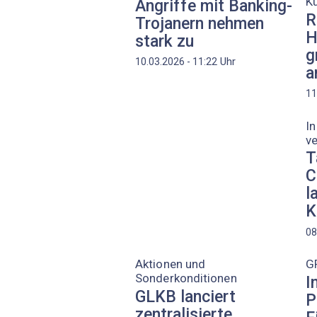
K
Angriffe mit Banking-
R
Trojanern nehmen
H
stark zu
g
Uhr
10.03.2026 - 11:22
a
11
In
v
T
C
l
K
08
Aktionen und
G
Sonderkonditionen
I
GLKB lanciert
P
zentralisierte