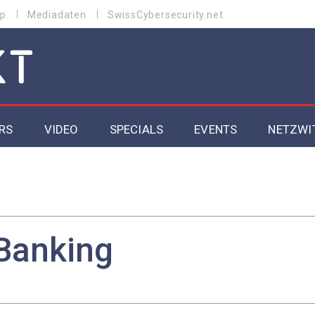
p
Mediadaten
SwissCybersecurity.net
RS
VIDEO
SPECIALS
EVENTS
NETZWI
Datacenter 2026
Cybersecurity 2026
ity
Cloud & Managed Services 2026
Banking
SGVO
Artificial Intelligence 2025