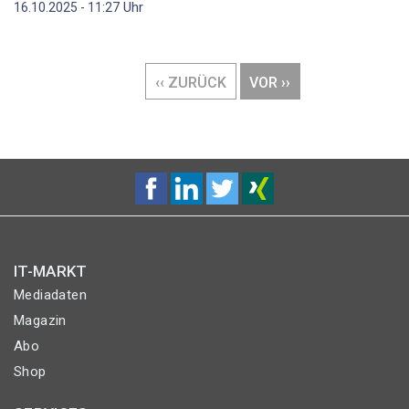
Uhr
16.10.2025 - 11:27
Seitennummerierung
VORHERIGE
‹‹ ZURÜCK
NÄCHSTE
VOR ››
SEITE
SEITE
IT-MARKT
Mediadaten
Magazin
Abo
Shop