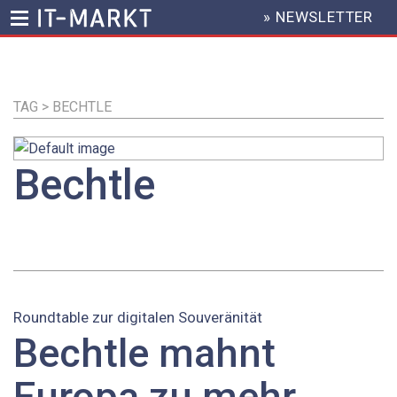
» NEWSLETTER
HEADER
MENU
Direkt
zum
Inhalt
TAG > BECHTLE
Bechtle
Roundtable zur digitalen Souveränität
Bechtle mahnt
Europa zu mehr