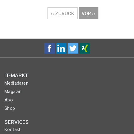
Seitennummerierung
VORHERIGE
‹‹ ZURÜCK
NÄCHSTE
VOR ››
SEITE
SEITE
IT-MARKT
Mediadaten
Magazin
Abo
Shop
SERVICES
Kontakt