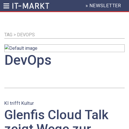
» NEWSLETTER
HEADER
MENU
Direkt
zum
Inhalt
TAG > DEVOPS
DevOps
KI trifft Kultur
Glenfis Cloud Talk
zeigt Wege zur