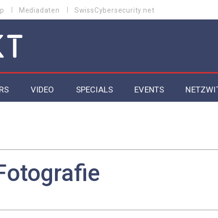
p
Mediadaten
SwissCybersecurity.net
RS
VIDEO
SPECIALS
EVENTS
NETZWI
Datacenter 2026
Cybersecurity 2026
ity
Cloud & Managed Services 2026
Fotografie
SGVO
Artificial Intelligence 2025