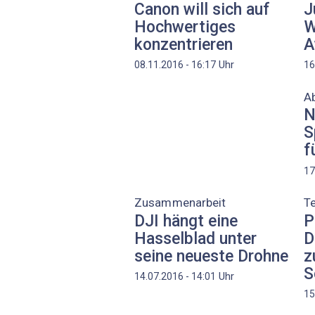
Canon will sich auf
J
Hochwertiges
W
konzentrieren
A
Uhr
08.11.2016 - 16:17
16
A
N
S
f
17
Zusammenarbeit
T
DJI hängt eine
P
Hasselblad unter
D
seine neueste Drohne
z
S
Uhr
14.07.2016 - 14:01
15