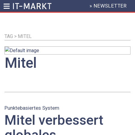
» NEWSLETTER
HEADER
MENU
Direkt
zum
Inhalt
TAG > MITEL
Mitel
Punktebasiertes System
Mitel verbessert
globales