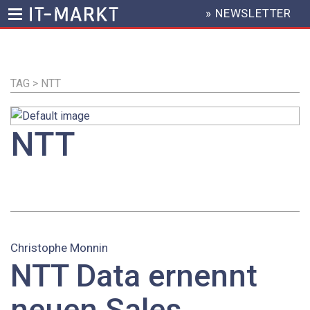
» NEWSLETTER
HEADER
MENU
Direkt
zum
Inhalt
TAG > NTT
NTT
Christophe Monnin
NTT Data ernennt
neuen Sales