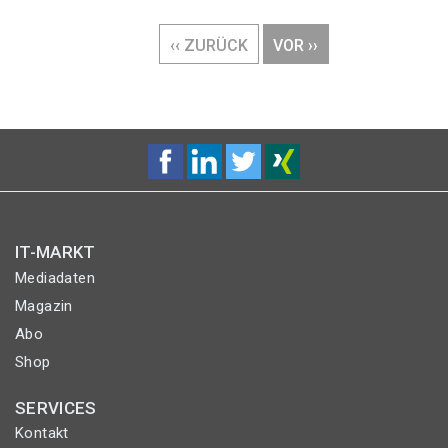
Seitennummerierung
VORHERIGE
‹‹ ZURÜCK
NÄCHSTE
VOR ››
SEITE
SEITE
IT-MARKT
Mediadaten
Magazin
Abo
Shop
SERVICES
Kontakt